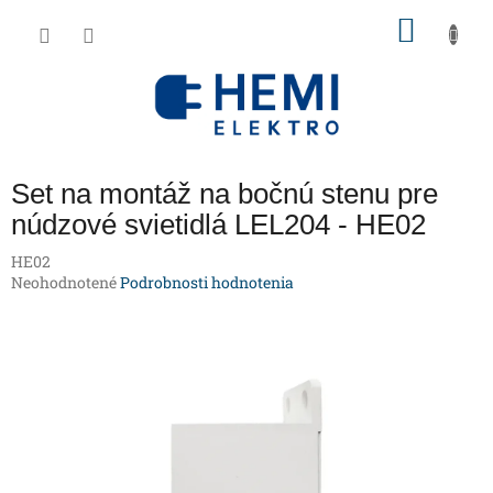
Prejsť
NÁKU
na
obsah
KOŠÍK
Set na montáž na bočnú stenu pre
núdzové svietidlá LEL204 - HE02
HE02
Priemerné
Neohodnotené
Podrobnosti hodnotenia
hodnotenie
produktu
je
0,0
z
5
hviezdičiek.