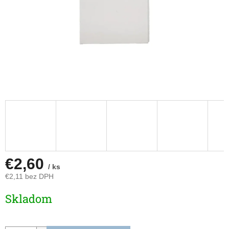
€2,60
/ ks
€2,11 bez DPH
Jednotková
Skladom
cena: