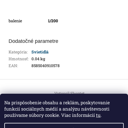
balenie
1/200
Dodatočné parametre
Kategória
:
Svietidlá
Hmotnosť
:
0.04 kg
EAN
:
8585040910578
Z
á
Vytvoril Shoptet
p
ä
Na prispôsobenie obsahu a reklám, poskytovanie
t
funkcií sociálnych médií a analýzu návštevnosti
Copyright 2026
HEMI Elektro
. Všetky práva vyhradené.
i
používame súbory cookie. Viac informácií
tu
.
Upraviť nastavenie cookies
e