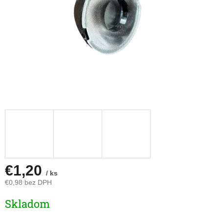
€1,20
/ ks
€0,98 bez DPH
Jednotková
Skladom
cena: