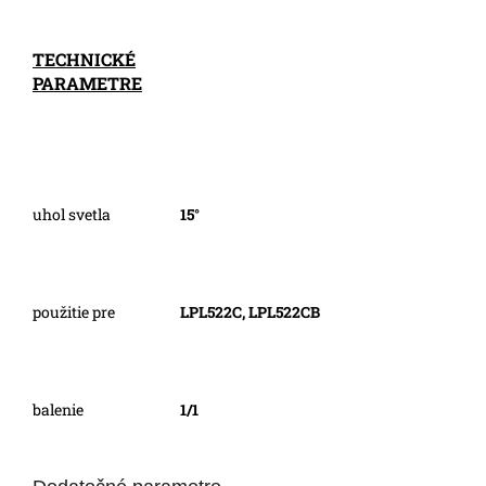
TECHNICKÉ
PARAMETRE
uhol svetla
15°
použitie pre
LPL522C, LPL522CB
balenie
1/1