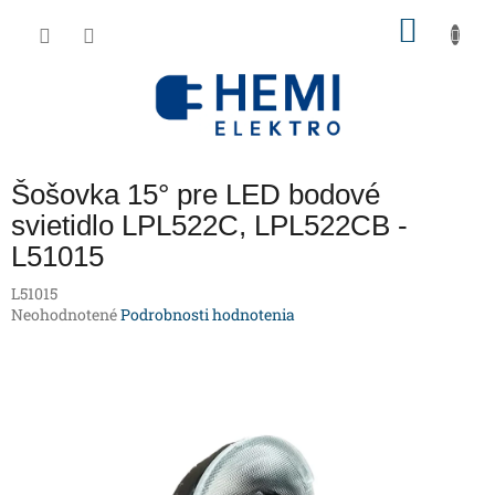
Prejsť
NÁKU
na
obsah
KOŠÍK
Šošovka 15° pre LED bodové
svietidlo LPL522C, LPL522CB -
L51015
L51015
Priemerné
Neohodnotené
Podrobnosti hodnotenia
hodnotenie
produktu
je
0,0
z
5
hviezdičiek.