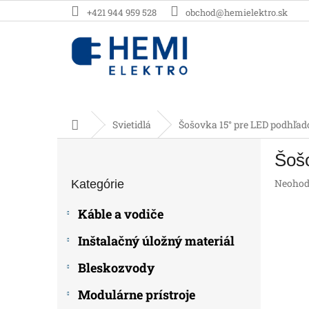
Prejsť
+421 944 959 528
obchod@hemielektro.sk
na
obsah
Domov
Svietidlá
Šošovka 15° pre LED podhľado
B
Šošo
o
Preskočiť
č
Prieme
Neohod
Kategórie
kategórie
n
hodnot
ý
produk
Káble a vodiče
p
je
0,0
a
Inštalačný úložný materiál
z
n
5
e
Bleskozvody
hviezdič
l
Modulárne prístroje