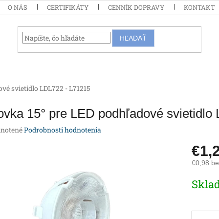
O NÁS
CERTIFIKÁTY
CENNÍK DOPRAVY
KONTAKT
HĽADAŤ
vé svietidlo LDL722 - L71215
vka 15° pre LED podhľadové svietidlo
rné
notené
Podrobnosti hodnotenia
enie
€1,
tu
€0,98 b
Jednotk
Skla
cena:
iek.