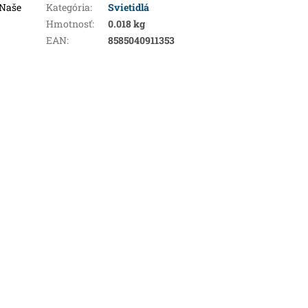
Naše
Kategória
:
Svietidlá
Hmotnosť
:
0.018 kg
EAN
:
8585040911353