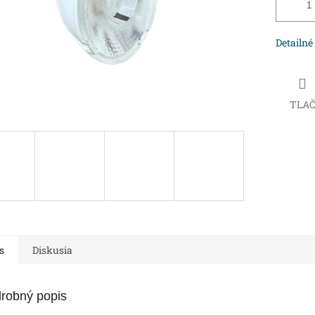
Detailné
TLA
s
Diskusia
robný popis