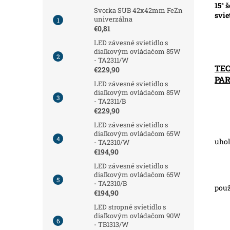
15° 
Svorka SUB 42x42mm FeZn
svie
univerzálna
€0,81
LED závesné svietidlo s
diaľkovým ovládačom 85W
- TA2311/W
TE
€229,90
PA
LED závesné svietidlo s
diaľkovým ovládačom 85W
- TA2311/B
€229,90
LED závesné svietidlo s
diaľkovým ovládačom 65W
uhol
- TA2310/W
€194,90
LED závesné svietidlo s
diaľkovým ovládačom 65W
- TA2310/B
použ
€194,90
LED stropné svietidlo s
diaľkovým ovládačom 90W
- TB1313/W