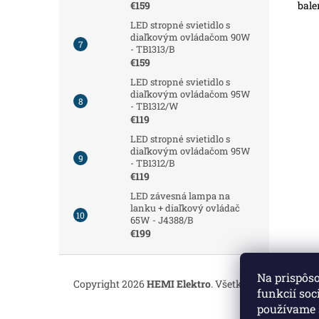
bale
€159
LED stropné svietidlo s
diaľkovým ovládačom 90W
- TB1313/B
€159
LED stropné svietidlo s
diaľkovým ovládačom 95W
- TB1312/W
€119
LED stropné svietidlo s
diaľkovým ovládačom 95W
- TB1312/B
€119
LED závesná lampa na
lanku + diaľkový ovládač
65W - J4388/B
€199
Z
á
Na prispôs
Copyright 2026
HEMI Elektro
. Všetky práva vyhrade
p
funkcií soc
ä
používame 