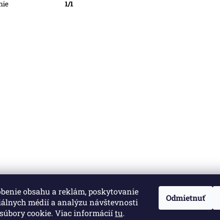
nie
1/1
obenie obsahu a reklám, poskytovanie
né.
Upraviť nastavenie cookies
Odmietnuť
iálnych médií a analýzu návštevnosti
súbory cookie. Viac informácií
tu
.