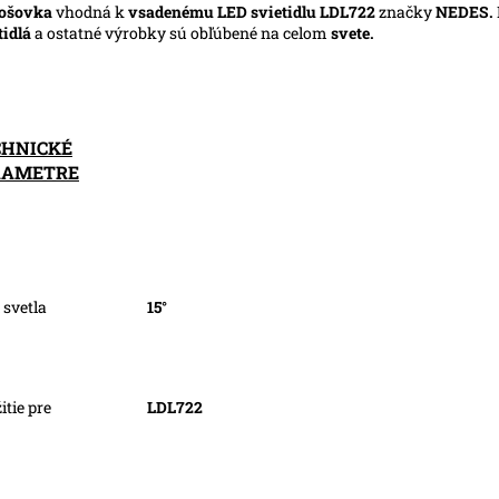
šošovka
vhodná k
vsadenému
LED svietidlu LDL722
značky
NEDES
.
tidlá
a ostatné výrobky sú obľúbené na celom
svete.
CHNICKÉ
RAMETRE
 svetla
15°
itie pre
LDL722