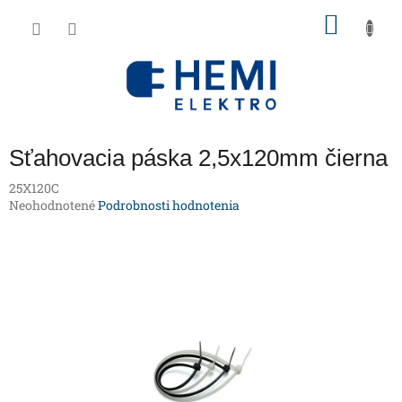
Prejsť
NÁKU
na
obsah
KOŠÍK
Sťahovacia páska 2,5x120mm čierna
25X120C
Priemerné
Neohodnotené
Podrobnosti hodnotenia
hodnotenie
produktu
je
0,0
z
5
hviezdičiek.