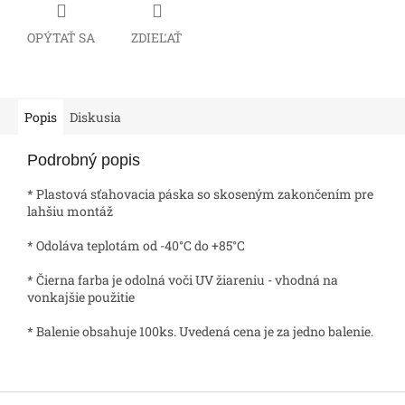
OPÝTAŤ SA
ZDIEĽAŤ
Popis
Diskusia
Podrobný popis
* Plastová sťahovacia páska so skoseným zakončením pre
lahšiu montáž
* Odoláva teplotám od -40°C do +85°C
* Čierna farba je odolná voči UV žiareniu - vhodná na
vonkajšie použitie
* Balenie obsahuje 100ks. Uvedená cena je za jedno balenie.
Z