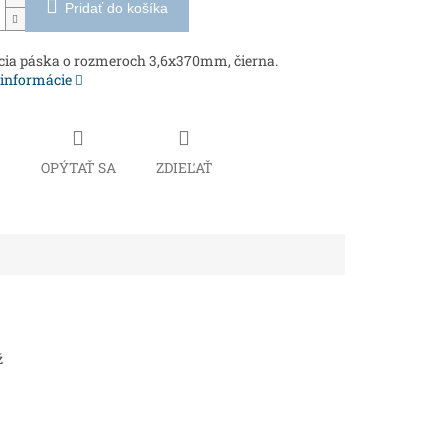
Pridať do košíka
cia páska o rozmeroch 3,6x370mm, čierna.
 informácie
Č
OPÝTAŤ SA
ZDIEĽAŤ
ž