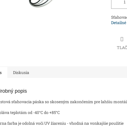
Sťahova
Detailné
TLA
s
Diskusia
robný popis
astová sťahovacia páska so skoseným zakončením pre lahšiu montá
oláva teplotám od -40°C do +85°C
erna farba je odolná voči UV žiareniu - vhodná na vonkajšie použitie