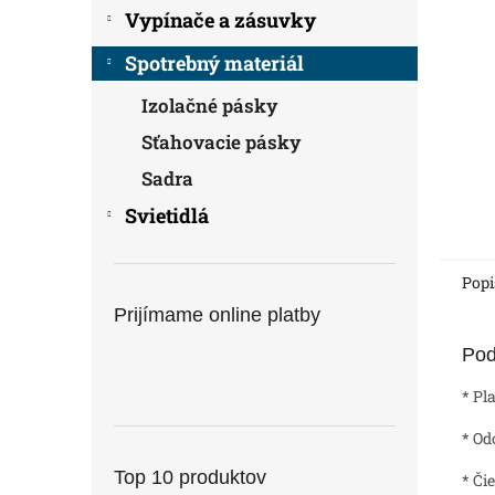
Vypínače a zásuvky
Spotrebný materiál
Izolačné pásky
Sťahovacie pásky
Sadra
Svietidlá
Popi
Prijímame online platby
Pod
* Pl
* Od
Top 10 produktov
* Či