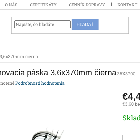
O NÁS
CERTIFIKÁTY
CENNÍK DOPRAVY
KONTAKT
HĽADAŤ
 3,6x370mm čierna
hovacia páska 3,6x370mm čierna
36X370C
rné
notené
Podrobnosti hodnotenia
enie
€4,
tu
€3,60 b
Jednotk
Skla
cena:
iek.