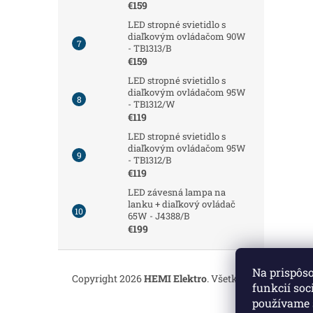
€159
LED stropné svietidlo s
diaľkovým ovládačom 90W
- TB1313/B
€159
LED stropné svietidlo s
diaľkovým ovládačom 95W
- TB1312/W
€119
LED stropné svietidlo s
diaľkovým ovládačom 95W
- TB1312/B
€119
LED závesná lampa na
lanku + diaľkový ovládač
65W - J4388/B
€199
Z
á
Na prispôs
Copyright 2026
HEMI Elektro
. Všetky práva vyhrade
p
funkcií soc
ä
používame 