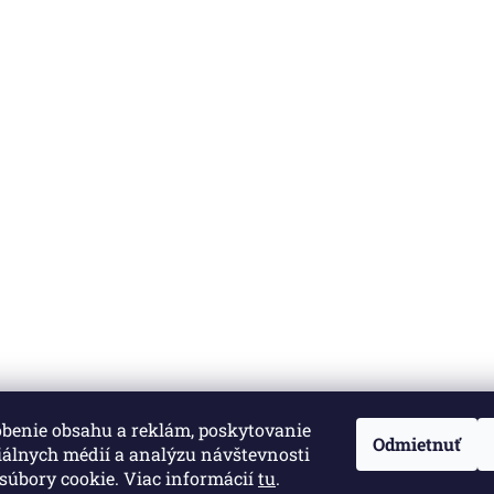
obenie obsahu a reklám, poskytovanie
né.
Upraviť nastavenie cookies
Odmietnuť
iálnych médií a analýzu návštevnosti
súbory cookie. Viac informácií
tu
.