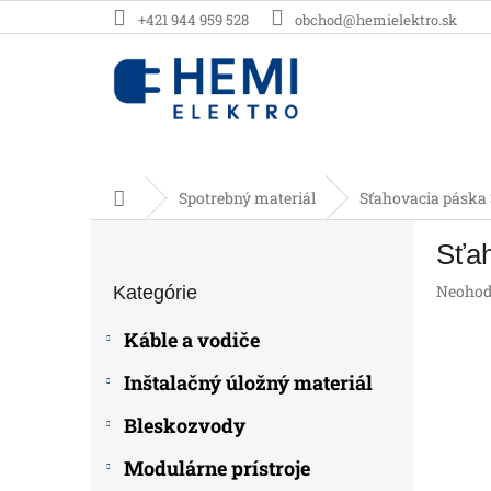
Prejsť
+421 944 959 528
obchod@hemielektro.sk
na
obsah
Domov
Spotrebný materiál
Sťahovacia páska
B
Sťa
o
Preskočiť
č
Prieme
Neohod
Kategórie
kategórie
n
hodnot
ý
produk
Káble a vodiče
p
je
0,0
a
Inštalačný úložný materiál
z
n
5
e
Bleskozvody
hviezdič
l
Modulárne prístroje