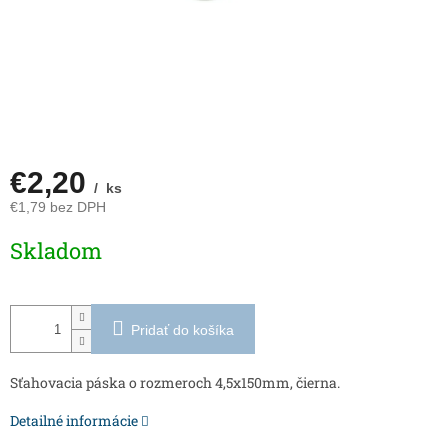
€2,20
/ ks
€1,79 bez DPH
Jednotková
Skladom
cena:
Pridať do košíka
Sťahovacia páska o rozmeroch 4,5x150mm, čierna.
Detailné informácie