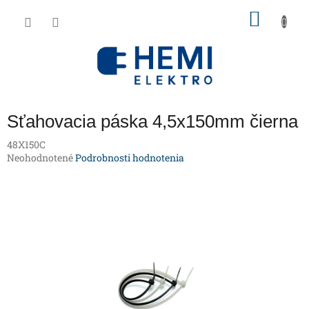
Prejsť
NÁKU
na
obsah
KOŠÍK
Sťahovacia páska 4,5x150mm čierna
48X150C
Priemerné
Neohodnotené
Podrobnosti hodnotenia
hodnotenie
produktu
je
0,0
z
5
hviezdičiek.