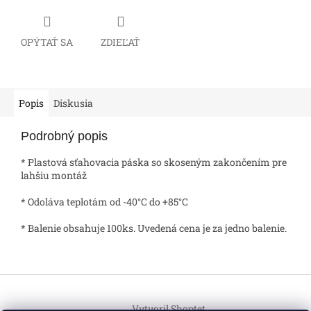
OPÝTAŤ SA
ZDIEĽAŤ
Popis
Diskusia
Podrobný popis
* Plastová sťahovacia páska so skoseným zakončením pre
lahšiu montáž
* Odoláva teplotám od -40°C do +85°C
* Balenie obsahuje 100ks. Uvedená cena je za jedno balenie.
Z
á
Vytvoril Shoptet