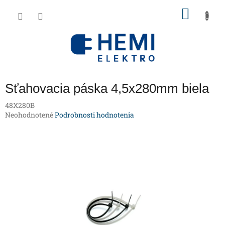
Prejsť
NÁKU
na
obsah
KOŠÍK
Sťahovacia páska 4,5x280mm biela
48X280B
Priemerné
Neohodnotené
Podrobnosti hodnotenia
hodnotenie
produktu
je
0,0
z
5
hviezdičiek.