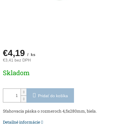
€4,19
/ ks
€3,41 bez DPH
Jednotková
Skladom
cena:
Pridať do košíka
Sťahovacia páska o rozmeroch 4,5x280mm, biela.
Detailné informácie