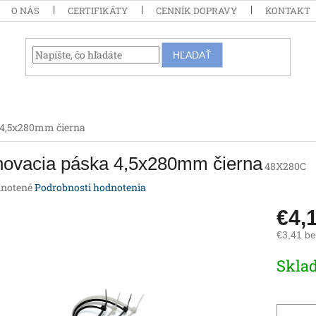
O NÁS
CERTIFIKÁTY
CENNÍK DOPRAVY
KONTAKT
HĽADAŤ
 4,5x280mm čierna
hovacia páska 4,5x280mm čierna
48X280C
rné
notené
Podrobnosti hodnotenia
enie
€4,
tu
€3,41 b
Jednotk
Skla
cena:
iek.