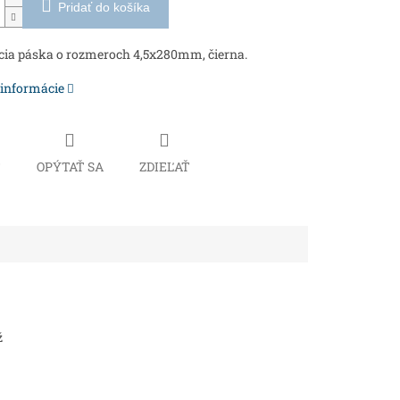
Pridať do košíka
cia páska o rozmeroch 4,5x280mm, čierna.
 informácie
Č
OPÝTAŤ SA
ZDIEĽAŤ
ž