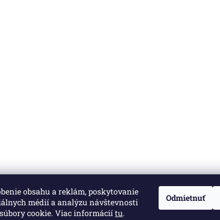
obenie obsahu a reklám, poskytovanie
né.
Upraviť nastavenie cookies
Odmietnuť
iálnych médií a analýzu návštevnosti
súbory cookie. Viac informácií
tu
.