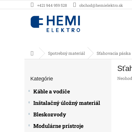
Prejsť
+421 944 959 528
obchod@hemielektro.sk
na
obsah
Domov
Spotrebný materiál
Sťahovacia páska
B
Sťa
o
Preskočiť
č
Prieme
Neohod
Kategórie
kategórie
n
hodnot
ý
produk
Káble a vodiče
p
je
0,0
a
Inštalačný úložný materiál
z
n
5
e
Bleskozvody
hviezdič
l
Modulárne prístroje