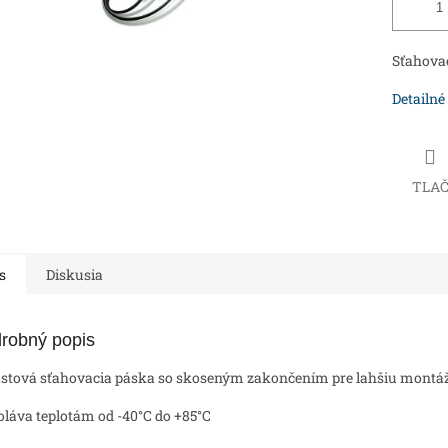
Sťahova
Detailné
TLA
s
Diskusia
robný popis
astová sťahovacia páska so skoseným zakončením pre lahšiu montá
oláva teplotám od -40°C do +85°C