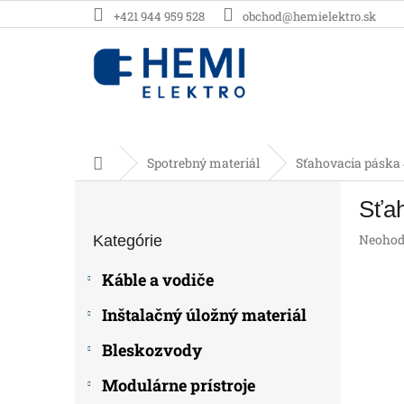
Prejsť
+421 944 959 528
obchod@hemielektro.sk
na
obsah
Domov
Spotrebný materiál
Sťahovacia páska
B
Sťa
o
Preskočiť
č
Prieme
Neohod
Kategórie
kategórie
n
hodnot
ý
produk
Káble a vodiče
p
je
0,0
a
Inštalačný úložný materiál
z
n
5
e
Bleskozvody
hviezdič
l
Modulárne prístroje