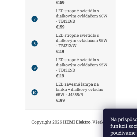
€159
LED stropné svietidlo s
diaľkovým ovládačom 90W
- TB1313/B
€159
LED stropné svietidlo s
diaľkovým ovládačom 95W
- TB1312/W
€119
LED stropné svietidlo s
diaľkovým ovládačom 95W
- TB1312/B
€119
LED závesná lampa na
lanku + diaľkový ovládač
65W - J4388/B
€199
Z
á
Na prispôs
Copyright 2026
HEMI Elektro
. Všetky práva vyhrade
p
funkcií soc
ä
používame 