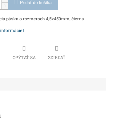
Pridať do košíka
cia páska o rozmeroch 4,5x450mm, čierna.
 informácie
Č
OPÝTAŤ SA
ZDIEĽAŤ
ž