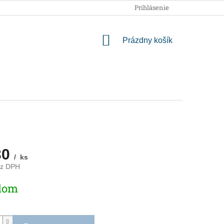
OBCHODNÉ PODMIENKY
PODMIENKY OCHRANY OSOBNÝCH
Prihlásenie
NÁKUPNÝ
Prázdny košík
KOŠÍK
30
/ ks
ez DPH
ová
dom