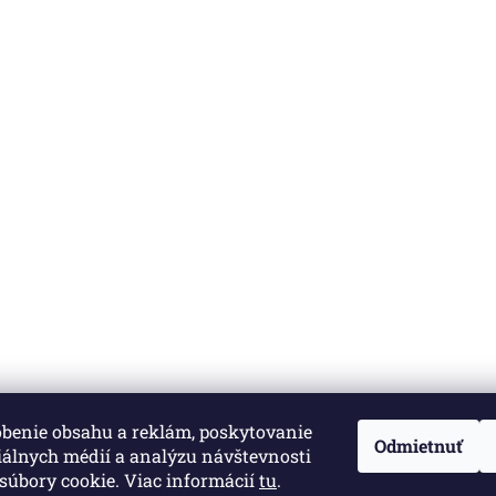
obenie obsahu a reklám, poskytovanie
né.
Upraviť nastavenie cookies
Odmietnuť
iálnych médií a analýzu návštevnosti
súbory cookie. Viac informácií
tu
.