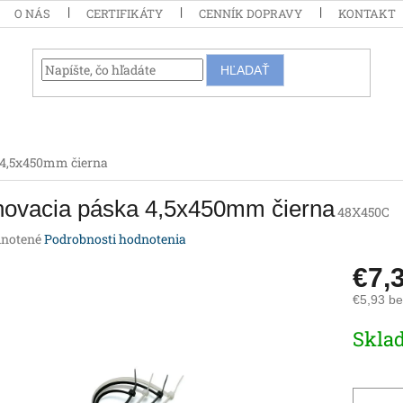
O NÁS
CERTIFIKÁTY
CENNÍK DOPRAVY
KONTAKT
HĽADAŤ
 4,5x450mm čierna
hovacia páska 4,5x450mm čierna
48X450C
rné
notené
Podrobnosti hodnotenia
enie
€7,
tu
€5,93 b
Jednotk
Skla
cena:
iek.