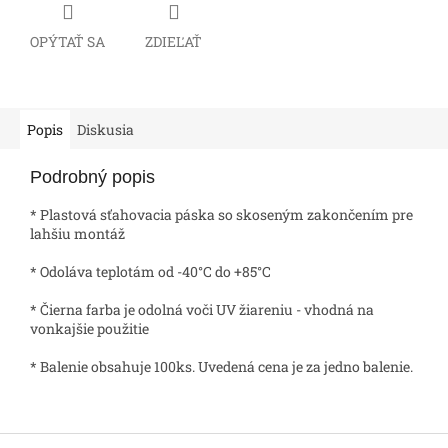
OPÝTAŤ SA
ZDIEĽAŤ
Popis
Diskusia
Podrobný popis
* Plastová sťahovacia páska so skoseným zakončením pre
lahšiu montáž
* Odoláva teplotám od -40°C do +85°C
* Čierna farba je odolná voči UV žiareniu - vhodná na
vonkajšie použitie
* Balenie obsahuje 100ks. Uvedená cena je za jedno balenie.
Z