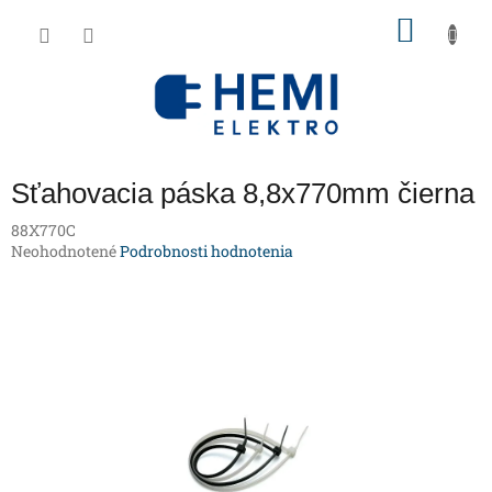
Prejsť
NÁKU
na
obsah
KOŠÍK
Sťahovacia páska 8,8x770mm čierna
88X770C
Priemerné
Neohodnotené
Podrobnosti hodnotenia
hodnotenie
produktu
je
0,0
z
5
hviezdičiek.