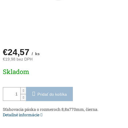
€24,57
/ ks
€19,98 bez DPH
Jednotková
Skladom
cena:
Pridať do košíka
Sťahovacia páska o rozmeroch 8,8x770mm, čierna.
Detailné informácie