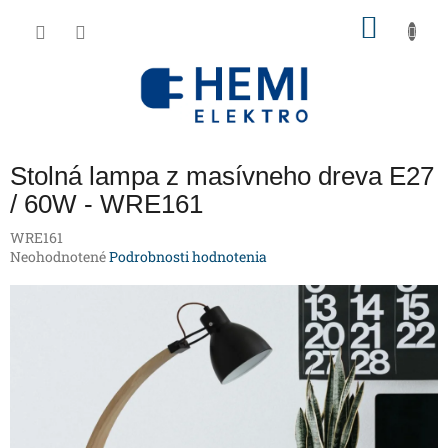
Prejsť
NÁKU
na
obsah
KOŠÍK
Stolná lampa z masívneho dreva E27
/ 60W - WRE161
WRE161
Priemerné
Neohodnotené
Podrobnosti hodnotenia
hodnotenie
produktu
je
0,0
z
5
hviezdičiek.