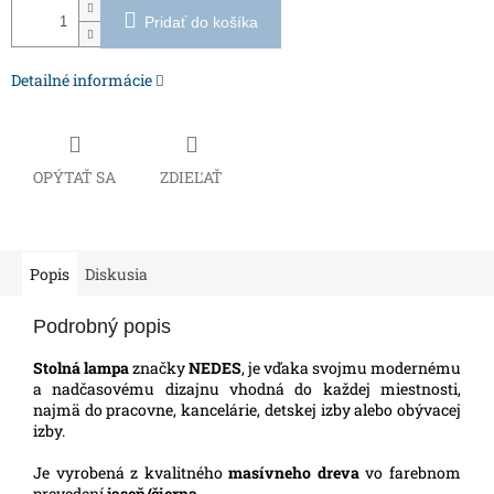
Pridať do košíka
Detailné informácie
OPÝTAŤ SA
ZDIEĽAŤ
Popis
Diskusia
Podrobný popis
Stolná lampa
značky
NEDES
, je vďaka svojmu modernému
a nadčasovému dizajnu vhodná do každej miestnosti,
najmä do pracovne, kancelárie, detskej izby alebo obývacej
izby.
Je vyrobená z kvalitného
masívneho dreva
vo farebnom
prevedení
jaseň/čierna.