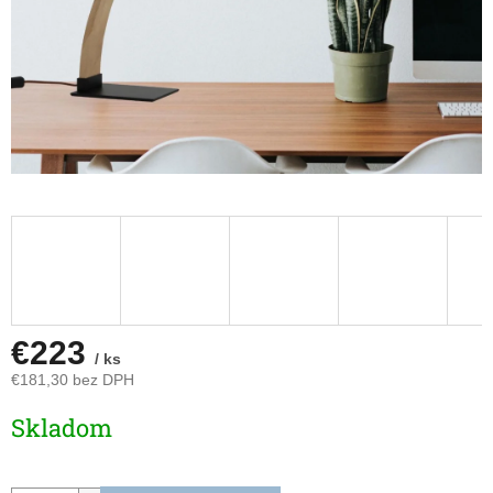
€223
/ ks
€181,30 bez DPH
Jednotková
Skladom
cena: