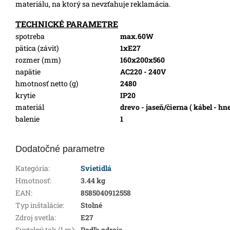
materiálu, na ktorý sa nevzťahuje reklamácia.
TECHNICKÉ PARAMETRE
spotreba
max.60W
pätica (závit)
1xE27
rozmer (mm)
160x200x560
napätie
AC220 - 240V
hmotnosť netto (g)
2480
krytie
IP20
materiál
drevo - jaseň/čierna ( kábel - hn
balenie
1
Dodatočné parametre
Kategória
:
Svietidlá
Hmotnosť
:
3.44 kg
EAN
:
8585040912558
Typ inštalácie
:
Stolné
Zdroj svetla
:
E27
Svetelný tok (Lm)
:
Podľa zdroja