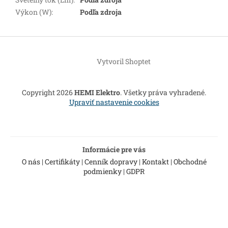
Výkon (W)
:
Podľa zdroja
Z
á
Vytvoril Shoptet
p
ä
t
Copyright 2026
HEMI Elektro
. Všetky práva vyhradené.
i
Upraviť nastavenie cookies
e
Informácie pre vás
O nás
|
Certifikáty
|
Cenník dopravy
|
Kontakt
|
Obchodné
podmienky
|
GDPR