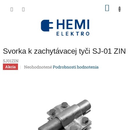
Prejsť
NÁKU
na
obsah
KOŠÍK
Svorka k zachytávacej tyči SJ-01 ZIN
SJ01ZIN
Priemerné
Neohodnotené
Podrobnosti hodnotenia
Akcia
hodnotenie
produktu
je
0,0
z
5
hviezdičiek.