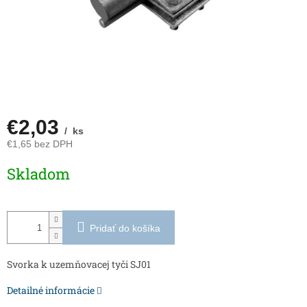
€2,03
/ ks
€1,65 bez DPH
Jednotková
Skladom
cena:
Pridať do košíka
Svorka k uzemňovacej tyči SJ01
Detailné informácie