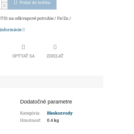
Pridať do košíka
T01 na odkvapové potrubie / Fe/Zn /
 informácie
Č
OPÝTAŤ SA
ZDIEĽAŤ
Dodatočné parametre
Kategória
:
Bleskozvody
Hmotnosť
:
0.4 kg