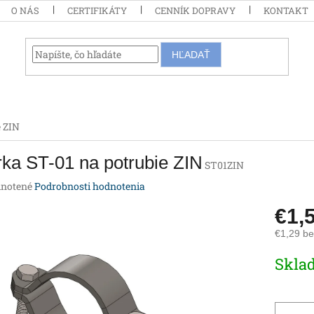
O NÁS
CERTIFIKÁTY
CENNÍK DOPRAVY
KONTAKT
HĽADAŤ
e ZIN
ka ST-01 na potrubie ZIN
ST01ZIN
rné
notené
Podrobnosti hodnotenia
enie
€1,
tu
€1,29 b
Jednotk
Skla
cena:
iek.