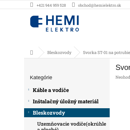
Prejsť
+421 944 959 528
obchod@hemielektro.sk
na
obsah
Domov
Bleskozvody
Svorka ST-01 na potrubi
B
Svor
o
Preskočiť
č
Prieme
Neohod
Kategórie
kategórie
n
hodnot
ý
produk
Káble a vodiče
p
je
0,0
a
Inštalačný úložný materiál
z
n
5
e
Bleskozvody
hviezdič
l
Uzemňovacie vodiče(okrúhle
a ploché)