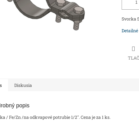
Svorka S
Detailné
TLA
s
Diskusia
robný popis
ka / Fe/Zn /na odkvapové potrubie 1/2". Cena je za 1 ks.