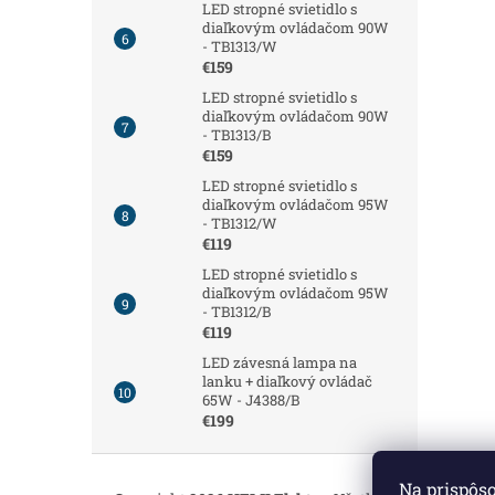
LED stropné svietidlo s
diaľkovým ovládačom 90W
- TB1313/W
€159
LED stropné svietidlo s
diaľkovým ovládačom 90W
- TB1313/B
€159
LED stropné svietidlo s
diaľkovým ovládačom 95W
- TB1312/W
€119
LED stropné svietidlo s
diaľkovým ovládačom 95W
- TB1312/B
€119
LED závesná lampa na
lanku + diaľkový ovládač
65W - J4388/B
€199
Z
á
Na prispôs