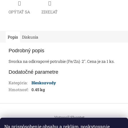
OPÝTAŤ SA
ZDIEĽAŤ
Popis
Diskusia
Podrobný popis
Svorka na odkvapové potrubie (Fe/Zn) 2". Cena je za 1 ks.
Dodatočné parametre
Kategória
:
Bleskozvody
Hmotnosť
:
0.45 kg
Z
á
Vytvoril Shoptet
p
ä
Na prispôsobenie obsahu a reklám, poskytovanie