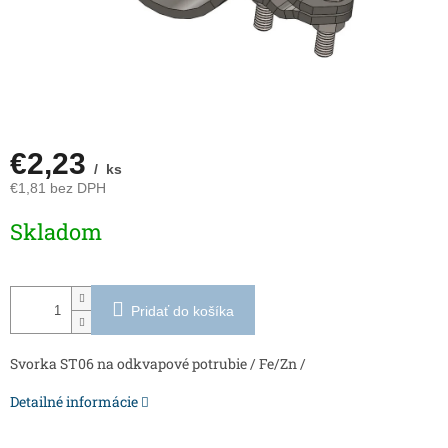
€2,23
/ ks
€1,81 bez DPH
Jednotková
Skladom
cena:
Pridať do košíka
Svorka ST06 na odkvapové potrubie / Fe/Zn /
Detailné informácie