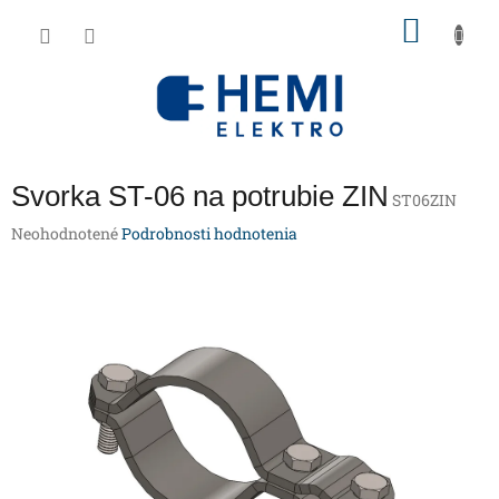
Prejsť
NÁKU
na
obsah
KOŠÍK
Svorka ST-06 na potrubie ZIN
ST06ZIN
Priemerné
Neohodnotené
Podrobnosti hodnotenia
hodnotenie
produktu
je
0,0
z
5
hviezdičiek.