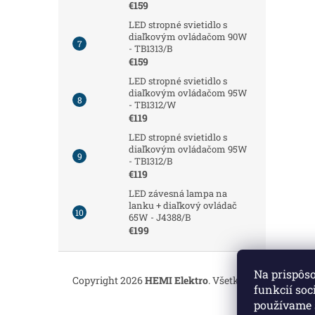
€159
LED stropné svietidlo s
diaľkovým ovládačom 90W
- TB1313/B
€159
LED stropné svietidlo s
diaľkovým ovládačom 95W
- TB1312/W
€119
LED stropné svietidlo s
diaľkovým ovládačom 95W
- TB1312/B
€119
LED závesná lampa na
lanku + diaľkový ovládač
65W - J4388/B
€199
Z
á
Na prispôs
Copyright 2026
HEMI Elektro
. Všetky práva vyhrade
p
funkcií soc
ä
používame 