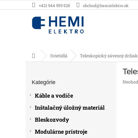
Prejsť
+421 944 959 528
obchod@hemielektro.sk
na
obsah
Domov
Svietidlá
Teleskopický závesný držiak 
B
Tele
o
Preskočiť
č
Prieme
Neohod
Kategórie
kategórie
n
hodnot
ý
produk
Káble a vodiče
p
je
0,0
a
Inštalačný úložný materiál
z
n
5
e
Bleskozvody
hviezdič
l
Modulárne prístroje