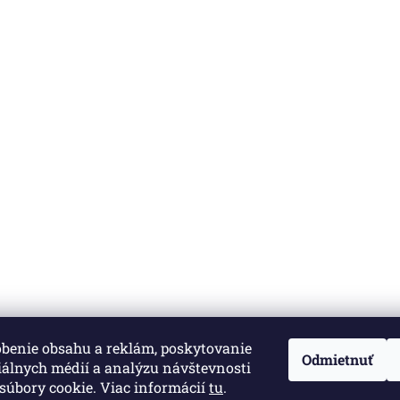
obenie obsahu a reklám, poskytovanie
né.
Upraviť nastavenie cookies
Odmietnuť
iálnych médií a analýzu návštevnosti
súbory cookie. Viac informácií
tu
.