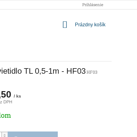
OBCHODNÉ PODMIENKY
PODMIENKY OCHRANY OSOBNÝCH
Prihlásenie
NÁKUPNÝ
Prázdny košík
KOŠÍK
vietidlo TL 0,5-1m - HF03
HF03
,50
/ ks
ez DPH
ová
dom