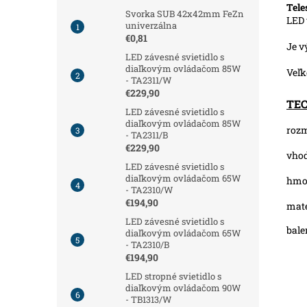
Tele
Svorka SUB 42x42mm FeZn
LED 
univerzálna
€0,81
Je v
LED závesné svietidlo s
diaľkovým ovládačom 85W
Veľk
- TA2311/W
€229,90
TE
LED závesné svietidlo s
diaľkovým ovládačom 85W
roz
- TA2311/B
€229,90
vhod
LED závesné svietidlo s
diaľkovým ovládačom 65W
hmot
- TA2310/W
€194,90
mate
LED závesné svietidlo s
bale
diaľkovým ovládačom 65W
- TA2310/B
€194,90
LED stropné svietidlo s
diaľkovým ovládačom 90W
- TB1313/W