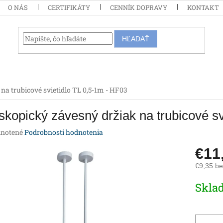
O NÁS
CERTIFIKÁTY
CENNÍK DOPRAVY
KONTAKT
HĽADAŤ
na trubicové svietidlo TL 0,5-1m - HF03
skopický závesný držiak na trubicové s
rné
notené
Podrobnosti hodnotenia
enie
€11
tu
€9,35 b
Jednotk
Skla
cena:
iek.