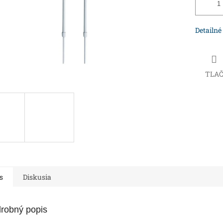
Detailné
TLA
s
Diskusia
robný popis