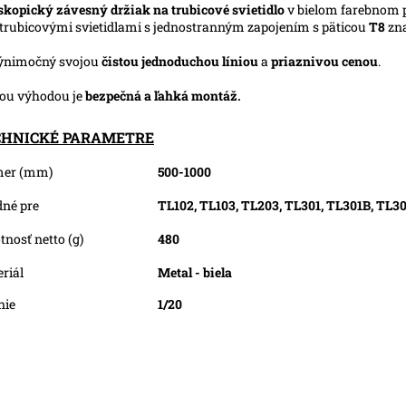
skopický závesný držiak
na trubicové svietidlo
v bielom farebnom p
trubicovými svietidlami s jednostranným zapojením s päticou
T8
zn
ýnimočný svojou
čistou jednoduchou líniou
a
priaznivou cenou
.
ou výhodou je
bezpečná a ľahká montáž.
CHNICKÉ PARAMETRE
mer (mm)
500-1000
né pre
TL102, TL103, TL203, TL301, TL301B, TL3
nosť netto (g)
480
riál
Metal - biela
nie
1/20