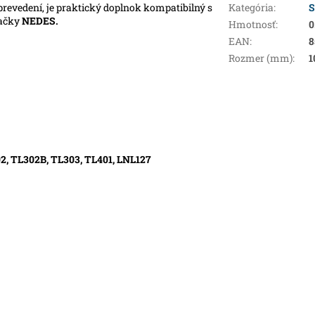
revedení, je praktický doplnok kompatibilný s
Kategória
:
S
ačky
NEDES.
Hmotnosť
:
0
EAN
:
8
Rozmer (mm)
:
1
02, TL302B, TL303, TL401, LNL127