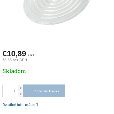
€10,89
/ ks
€8,85 bez DPH
Jednotková
Skladom
cena:
Pridať do košíka
Detailné informácie