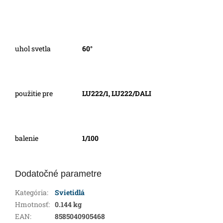
uhol svetla
60°
použitie pre
LU222/1, LU222/DALI
balenie
1/100
Dodatočné parametre
Kategória
:
Svietidlá
Hmotnosť
:
0.144 kg
EAN
:
8585040905468