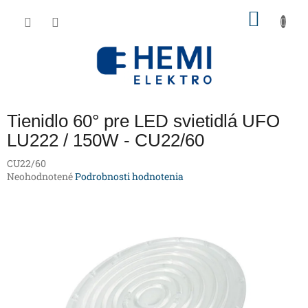
Prejsť
NÁKU
na
obsah
KOŠÍK
Tienidlo 60° pre LED svietidlá UFO
LU222 / 150W - CU22/60
CU22/60
Priemerné
Neohodnotené
Podrobnosti hodnotenia
hodnotenie
produktu
je
0,0
z
5
hviezdičiek.