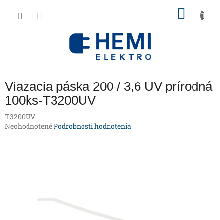
Prejsť
NÁKU
na
obsah
KOŠÍK
Viazacia páska 200 / 3,6 UV prírodná
100ks-T3200UV
T3200UV
Priemerné
Neohodnotené
Podrobnosti hodnotenia
hodnotenie
produktu
je
0,0
z
5
hviezdičiek.