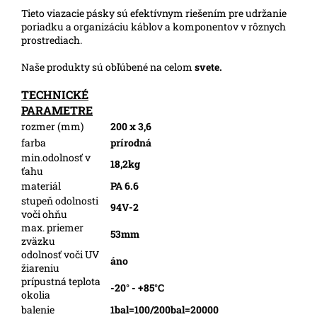
Tieto viazacie pásky sú efektívnym riešením pre udržanie
poriadku a organizáciu káblov a komponentov v rôznych
prostrediach.
Naše produkty sú obľúbené na celom
svete.
TECHNICKÉ
PARAMETRE
rozmer (mm)
200 x 3,6
farba
prírodná
min.odolnosť v
18,2kg
ťahu
materiál
PA 6.6
stupeň odolnosti
94V-2
voči ohňu
max. priemer
53mm
zväzku
odolnosť voči UV
áno
žiareniu
prípustná teplota
-20° - +85°C
okolia
balenie
1bal=100/200bal=20000