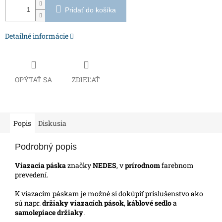
Pridať do košíka
Detailné informácie
OPÝTAŤ SA
ZDIEĽAŤ
Popis
Diskusia
Podrobný popis
Viazacia páska
značky
NEDES
, v
prírodnom
farebnom
prevedení.
K viazacím páskam je možné si dokúpiť príslušenstvo ako
sú napr.
držiaky viazacích pások
,
káblové sedlo
a
samolepiace držiaky
.