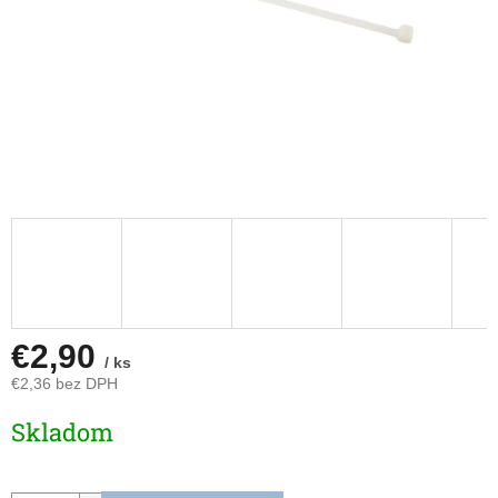
€2,90
/ ks
€2,36 bez DPH
Jednotková
Skladom
cena: