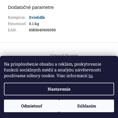
Dodatočné parametre
Kategória
:
Svietidlá
Hmotnosť
:
0.1 kg
EAN
:
8585040906090
Z
á
Vytvoril Shoptet
p
ä
Na prispôsobenie obsahu a reklám, poskytovanie
t
funkcií sociálnych médií a analýzu návštevnosti
Copyright 2026
HEMI Elektro
. Všetky práva vyhradené.
i
používame súbory cookie. Viac informácií
tu
.
Upraviť nastavenie cookies
e
Nastavenie
Informácie pre vás
ZO ZDRAVOTNÝCH DÔVODOV BUDÚ VAŠE OBJEDNÁVKY
Odmietnuť
Súhlasím
O nás
|
Certifikáty
|
Cenník dopravy
|
Kontakt
|
Obchodné
VYBAVENÉ V PRIEBEHU 14 DNÍ. ĎAKUJEME ZA POCHOPENIE
podmienky
|
GDPR