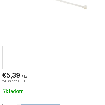
€5,39
/ ks
€4,38 bez DPH
Jednotková
Skladom
cena: