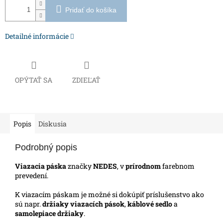
Pridať do košíka
Detailné informácie
OPÝTAŤ SA
ZDIEĽAŤ
Popis
Diskusia
Podrobný popis
Viazacia páska
značky
NEDES
, v
prírodnom
farebnom
prevedení.
K viazacím páskam je možné si dokúpiť príslušenstvo ako
sú napr.
držiaky viazacích pások
,
káblové sedlo
a
samolepiace držiaky
.