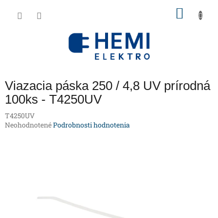
Prejsť
NÁKU
na
obsah
KOŠÍK
Viazacia páska 250 / 4,8 UV prírodná
100ks - T4250UV
T4250UV
Priemerné
Neohodnotené
Podrobnosti hodnotenia
hodnotenie
produktu
je
0,0
z
5
hviezdičiek.