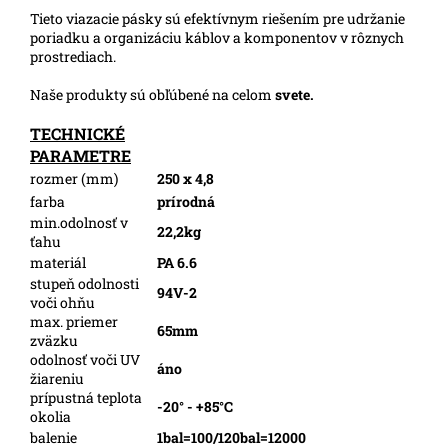
Tieto viazacie pásky sú efektívnym riešením pre udržanie
poriadku a organizáciu káblov a komponentov v rôznych
prostrediach.
Naše produkty sú obľúbené na celom
svete.
TECHNICKÉ
PARAMETRE
rozmer (mm)
250 x 4,8
farba
prírodná
min.odolnosť v
22,2kg
ťahu
materiál
PA 6.6
stupeň odolnosti
94V-2
voči ohňu
max. priemer
65mm
zväzku
odolnosť voči UV
áno
žiareniu
prípustná teplota
-20° - +85°C
okolia
balenie
1bal=100/120bal=12000