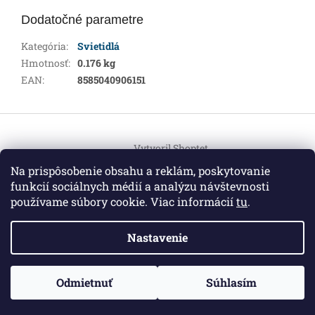
Dodatočné parametre
Kategória
:
Svietidlá
Hmotnosť
:
0.176 kg
EAN
:
8585040906151
Z
á
Vytvoril Shoptet
p
ä
Na prispôsobenie obsahu a reklám, poskytovanie
t
funkcií sociálnych médií a analýzu návštevnosti
Copyright 2026
HEMI Elektro
. Všetky práva vyhradené.
i
používame súbory cookie. Viac informácií
tu
.
Upraviť nastavenie cookies
e
Nastavenie
Informácie pre vás
ZO ZDRAVOTNÝCH DÔVODOV BUDÚ VAŠE OBJEDNÁVKY
Odmietnuť
Súhlasím
O nás
|
Certifikáty
|
Cenník dopravy
|
Kontakt
|
Obchodné
VYBAVENÉ V PRIEBEHU 14 DNÍ. ĎAKUJEME ZA POCHOPENIE
podmienky
|
GDPR