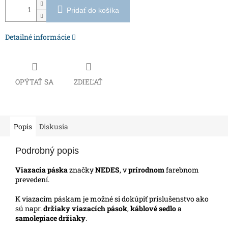
Pridať do košíka
Detailné informácie
OPÝTAŤ SA
ZDIEĽAŤ
Popis
Diskusia
Podrobný popis
Viazacia páska
značky
NEDES
, v
prírodnom
farebnom
prevedení.
K viazacím páskam je možné si dokúpiť príslušenstvo ako
sú napr.
držiaky viazacích pások
,
káblové sedlo
a
samolepiace držiaky
.