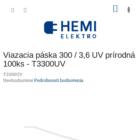
Prejsť
NÁKU
na
obsah
KOŠÍK
Viazacia páska 300 / 3,6 UV prírodná
100ks - T3300UV
T3300UV
Priemerné
Neohodnotené
Podrobnosti hodnotenia
hodnotenie
produktu
je
0,0
z
5
hviezdičiek.