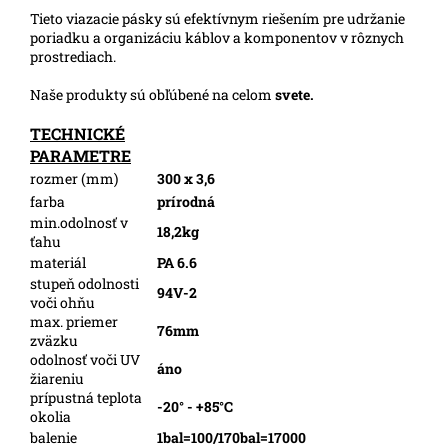
Tieto viazacie pásky sú efektívnym riešením pre udržanie
poriadku a organizáciu káblov a komponentov v rôznych
prostrediach.
Naše produkty sú obľúbené na celom
svete.
TECHNICKÉ
PARAMETRE
rozmer (mm)
300 x 3,6
farba
prírodná
min.odolnosť v
18,2kg
ťahu
materiál
PA 6.6
stupeň odolnosti
94V-2
voči ohňu
max. priemer
76mm
zväzku
odolnosť voči UV
áno
žiareniu
prípustná teplota
-20° - +85°C
okolia
balenie
1bal=100/170bal=17000