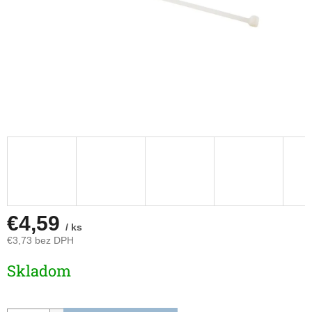
€4,59
/ ks
€3,73 bez DPH
Jednotková
Skladom
cena: