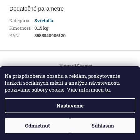
Dodatočné parametre
Kategória
:
Svietidlá
Hmotnosť
:
0.15 kg
EAN
:
8585040906120
Z
á
Vytvoril Shoptet
p
ä
Na prispôsobenie obsahu a reklám, poskytovanie
t
funkcií sociálnych médií a analýzu návštevnosti
Copyright 2026
HEMI Elektro
. Všetky práva vyhradené.
i
používame súbory cookie. Viac informácií
tu
.
Upraviť nastavenie cookies
e
Nastavenie
Informácie pre vás
ZO ZDRAVOTNÝCH DÔVODOV BUDÚ VAŠE OBJEDNÁVKY
Odmietnuť
Súhlasím
O nás
|
Certifikáty
|
Cenník dopravy
|
Kontakt
|
Obchodné
VYBAVENÉ V PRIEBEHU 14 DNÍ. ĎAKUJEME ZA POCHOPENIE
podmienky
|
GDPR