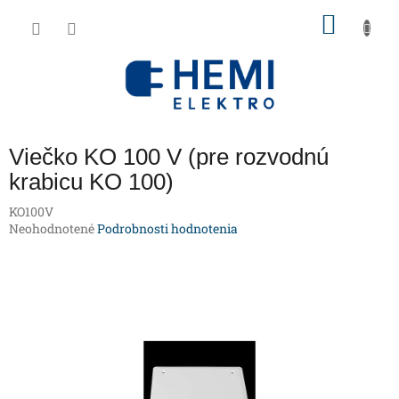
Prejsť
NÁKU
na
obsah
KOŠÍK
Viečko KO 100 V (pre rozvodnú
krabicu KO 100)
KO100V
Priemerné
Neohodnotené
Podrobnosti hodnotenia
hodnotenie
produktu
je
0,0
z
5
hviezdičiek.