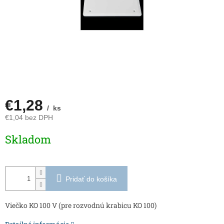
€1,28
/ ks
€1,04 bez DPH
Jednotková
Skladom
cena:
Pridať do košíka
Viečko KO 100 V (pre rozvodnú krabicu KO 100)