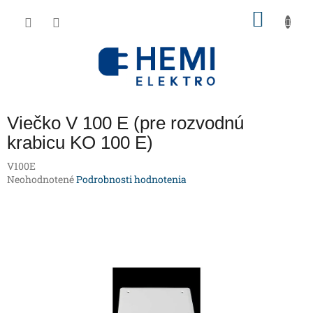
Prejsť
NÁKU
na
obsah
KOŠÍK
Viečko V 100 E (pre rozvodnú
krabicu KO 100 E)
V100E
Priemerné
Neohodnotené
Podrobnosti hodnotenia
hodnotenie
produktu
je
0,0
z
5
hviezdičiek.