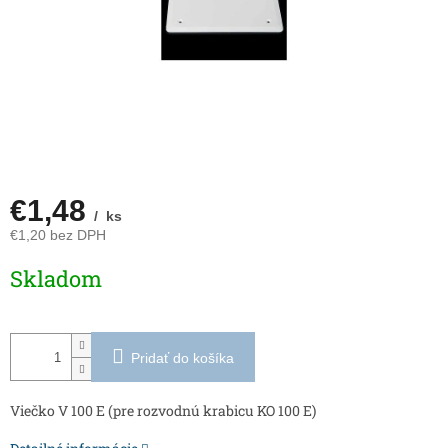
€1,48
/ ks
€1,20 bez DPH
Jednotková
Skladom
cena:
Pridať do košíka
Viečko V 100 E (pre rozvodnú krabicu KO 100 E)