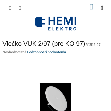
Prejsť
NÁKU
na
obsah
KOŠÍK
Viečko VUK 2/97 (pre KO 97)
VUK2-97
Priemerné
Neohodnotené
Podrobnosti hodnotenia
hodnotenie
produktu
je
0,0
z
5
hviezdičiek.