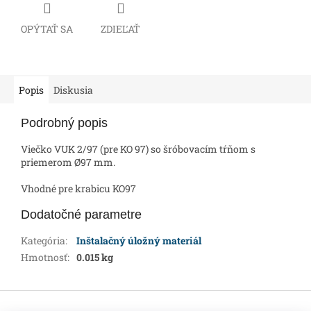
OPÝTAŤ SA
ZDIEĽAŤ
Popis
Diskusia
Podrobný popis
Viečko VUK 2/97 (pre KO 97) so šróbovacím tŕňom s
priemerom Ø97 mm.
Vhodné pre krabicu KO97
Dodatočné parametre
Kategória
:
Inštalačný úložný materiál
Hmotnosť
:
0.015 kg
Z