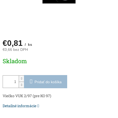
€0,81
/ ks
€0,66 bez DPH
Jednotková
Skladom
cena:
Pridať do košíka
Viečko VUK 2/97 (pre KO 97)
Detailné informácie