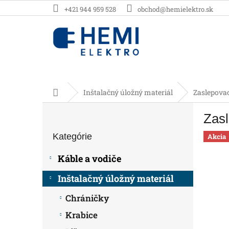
Prejsť
+421 944 959 528
obchod@hemielektro.sk
na
obsah
Domov
Inštalačný úložný materiál
Zaslepovac
B
Zasl
o
Preskočiť
č
Kategórie
kategórie
Akcia
n
ý
Káble a vodiče
p
a
Inštalačný úložný materiál
n
e
Chráničky
l
Krabice