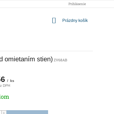
OBCHODNÉ PODMIENKY
PODMIENKY OCHRANY OSOBNÝCH
Prihlásenie
NÁKUPNÝ
Prázdny košík
KOŠÍK
d omietaním stien)
ZV68AB
56
/ ks
ez DPH
ová
dom