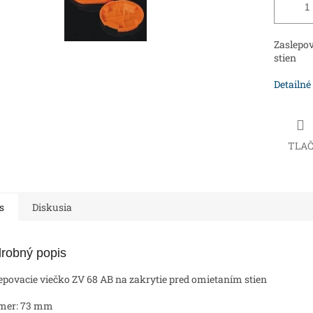
Zaslepov
stien
Detailné
TLA
s
Diskusia
robný popis
epovacie viečko ZV 68 AB na zakrytie pred omietaním stien
emer: 73 mm