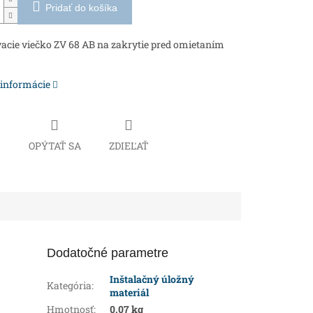
Pridať do košíka
acie viečko ZV 68 AB na zakrytie pred omietaním
 informácie
Č
OPÝTAŤ SA
ZDIEĽAŤ
Dodatočné parametre
Inštalačný úložný
Kategória
:
materiál
Hmotnosť
:
0.07 kg