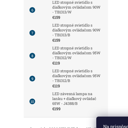
LED stropné svietidlo s
diaľkovým ovládačom 90W
- TB1313/W
€159
LED stropné svietidlo s
diaľkovým ovládačom 90W
- TB1313/B
€159
LED stropné svietidlo s
diaľkovým ovládačom 95W
- TB1312/W
€119
LED stropné svietidlo s
diaľkovým ovládačom 95W
- TB1312/B
€119
LED závesná lampa na
lanku + diaľkový ovládač
65W - J4388/B
€199
Z
á
Na prispôs