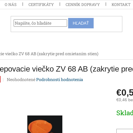
O NÁS
CERTIFIKÁTY
CENNÍK DOPRAVY
KONTAKT
HĽADAŤ
ie viečko ZV 68 AB (zakrytie pred omietaním stien)
epovacie viečko ZV 68 AB (zakrytie pre
Priemerné
Neohodnotené
Podrobnosti hodnotenia
hodnotenie
produktu
€0,
je
€0,46 b
0,0
z
Jednotk
Skla
5
cena:
hviezdičiek.