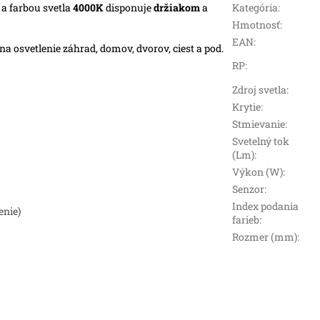
m
a farbou svetla
4000K
disponuje
držiakom
a
Kategória
:
Hmotnosť
:
EAN
:
na osvetlenie záhrad, domov, dvorov, ciest a pod.
RP
:
Zdroj svetla
:
Krytie
:
Stmievanie
:
Svetelný tok
(Lm)
:
Výkon (W)
:
Senzor
:
Index podania
enie)
farieb
:
Rozmer (mm)
: