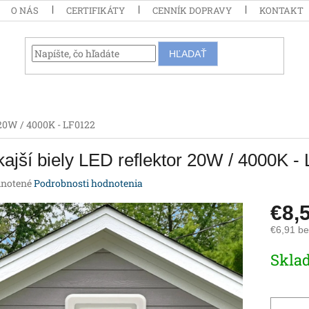
O NÁS
CERTIFIKÁTY
CENNÍK DOPRAVY
KONTAKT
HĽADAŤ
 20W / 4000K - LF0122
ajší biely LED reflektor 20W / 4000K -
rné
notené
Podrobnosti hodnotenia
enie
€8,
tu
€6,91 b
Jednotk
Skla
cena:
iek.