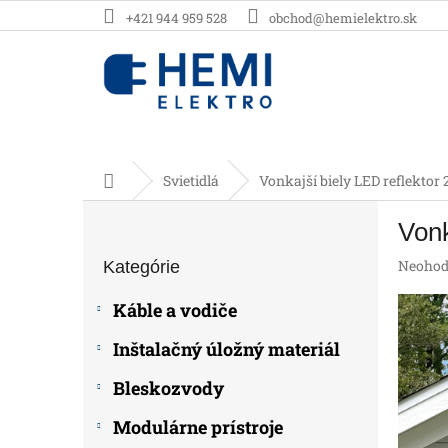
Prejsť
+421 944 959 528
obchod@hemielektro.sk
na
obsah
Domov
Svietidlá
Vonkajší biely LED reflektor
B
Vonk
o
Preskočiť
č
Prieme
Neohod
Kategórie
kategórie
n
hodnot
ý
produk
Káble a vodiče
p
je
0,0
a
Inštalačný úložný materiál
z
n
5
e
Bleskozvody
hviezdič
l
Modulárne prístroje