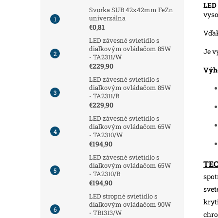
LED 
Svorka SUB 42x42mm FeZn
vys
univerzálna
€0,81
Vďa
LED závesné svietidlo s
diaľkovým ovládačom 85W
Je v
- TA2311/W
€229,90
Výh
LED závesné svietidlo s
diaľkovým ovládačom 85W
- TA2311/B
€229,90
LED závesné svietidlo s
diaľkovým ovládačom 65W
- TA2310/W
€194,90
LED závesné svietidlo s
TE
diaľkovým ovládačom 65W
- TA2310/B
spot
€194,90
svet
LED stropné svietidlo s
kryt
diaľkovým ovládačom 90W
- TB1313/W
chro