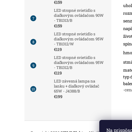
€159
uhol
LED stropné svietidlo s
roz
diaľkovým ovládačom 90W
- TB1313/B
senz
€159
napä
LED stropné svietidlo s
živo
diaľkovým ovládačom 95W
spín
- TB1312/W
€119
hmot
LED stropné svietidlo s
stmi
diaľkovým ovládačom 95W
- TB1312/B
mate
€119
typ 
LED závesná lampa na
bale
lanku + diaľkový ovládač
-cen
65W - J4388/B
€199
Z
á
Na prispôs