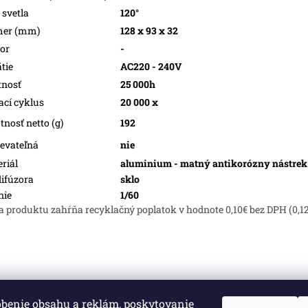
 svetla
120°
mer (mm)
128 x 93 x 32
or
-
tie
AC220 - 240V
tnosť
25 000h
ací cyklus
20 000 x
nosť netto (g)
192
evateľná
nie
riál
aluminium - matný antikorózny nástrek
difúzora
sklo
nie
1/60
a produktu zahŕňa recyklačný poplatok v hodnote 0,10€ bez DPH (0,1
obenie obsahu a reklám, poskytovanie