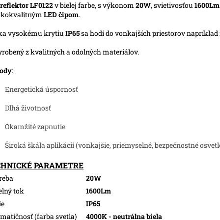
reflektor LF0122
v bielej farbe, s výkonom
20W
, svietivosťou
1600L
okokvalitným
LED čipom
.
ka vysokému krytiu
IP65
sa hodí do vonkajších priestorov napríklad 
yrobený z kvalitných a odolných materiálov.
ody
:
Energetická úspornosť
Dlhá životnosť
Okamžité zapnutie
Široká škála aplikácií (vonkajšie, priemyselné, bezpečnostné osvetl
CHNICKÉ PARAMETRE
reba
20W
elný tok
1600Lm
ie
IP65
matičnosť (farba svetla)
4000K - neutrálna biela