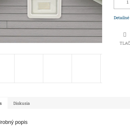
Detailné
TLA
s
Diskusia
robný popis