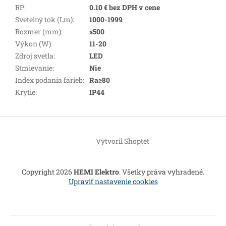
RP
:
0.10 € bez DPH v cene
Svetelný tok (Lm)
:
1000-1999
Rozmer (mm)
:
≤500
Výkon (W)
:
11-20
Zdroj svetla
:
LED
Stmievanie
:
Nie
Index podania farieb
:
Ra≥80
Krytie
:
IP44
Z
á
Vytvoril Shoptet
p
ä
t
Copyright 2026
HEMI Elektro
. Všetky práva vyhradené.
i
Upraviť nastavenie cookies
e