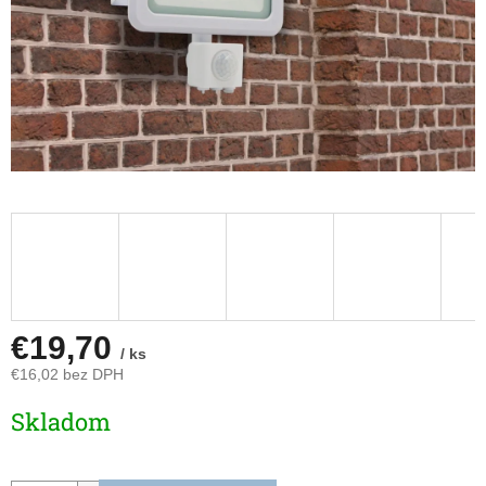
€19,70
/ ks
€16,02 bez DPH
Jednotková
Skladom
cena: