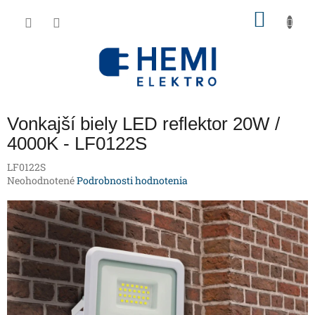
Prejsť
NÁKU
na
obsah
KOŠÍK
Vonkajší biely LED reflektor 20W /
4000K - LF0122S
LF0122S
Priemerné
Neohodnotené
Podrobnosti hodnotenia
hodnotenie
produktu
je
0,0
z
5
hviezdičiek.