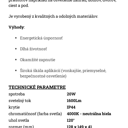
ciest a pod.
Je vyrobený z kvalitných a odolných materiálov.
Výhody
:
Energetická úspornosť
Dlhá životnosť
Okamžité zapnutie
Široká škála aplikácií (vonkajšie, priemyselné,
bezpečnostné osvetlenie)
TECHNICKÉ PARAMETRE
spotreba
20W
svetelný tok
1600Lm
krytie
IP44
chromatičnosť (farba svetla)
4000K - neutrálna biela
uhol svetla
120°
rozmer (mm)
128 x 149 x 41