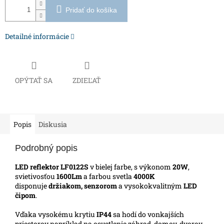
Pridať do košíka
Detailné informácie
OPÝTAŤ SA
ZDIEĽAŤ
Popis
Diskusia
Podrobný popis
LED reflektor LF0122S
v bielej farbe, s výkonom
20W
,
svietivosťou
1600Lm
a farbou svetla
4000K
disponuje
držiakom, senzorom
a vysokokvalitným
LED
čipom
.
Vďaka vysokému krytiu
IP44
sa hodí do vonkajších
priestorov napríklad na osvetlenie záhrad, domov, dvorov,