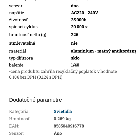
senzor
áno
napätie
AC220 - 240V
životnosť
25 000h
spínací cyklus
20 000 x
hmotnosť netto (g)
226
stmievateľná
nie
materiál
aluminium - matný antikorózny
typ difúzora
sklo
balenie
1/40
-cena produktu zahŕňa recyklačný poplatok v hodnote
0,10€ bez DPH (0,12€ s DPH)
Dodatočné parametre
Kategória
:
Svietidlá
Hmotnosť
:
0.269 kg
EAN
:
8585040916778
Senzor
:
Áno