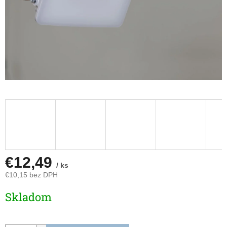
€12,49
/ ks
€10,15 bez DPH
Jednotková
Skladom
cena: