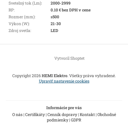
Svetelný tok (Lm)
:
2000-2999
RP
:
0.10 € bez DPH v cene
Rozmer (mm)
:
≤500
Výkon (W)
:
21-30
Zdroj svetla
:
LED
Z
á
Vytvoril Shoptet
p
ä
t
Copyright 2026
HEMI Elektro
. Všetky práva vyhradené.
i
Upraviť nastavenie cookies
e
Informácie pre vás
O nás
|
Certifikáty
|
Cenník dopravy
|
Kontakt
|
Obchodné
podmienky
|
GDPR