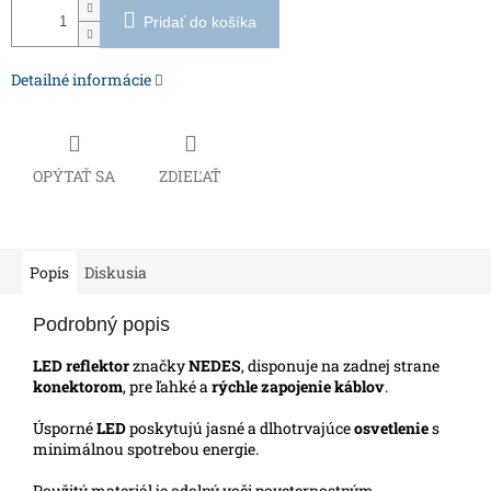
Pridať do košíka
Detailné informácie
OPÝTAŤ SA
ZDIEĽAŤ
Popis
Diskusia
Podrobný popis
LED reflektor
značky
NEDES
, disponuje na zadnej strane
konektorom
, pre ľahké a
rýchle zapojenie káblov
.
Úsporné
LED
poskytujú jasné a dlhotrvajúce
osvetlenie
s
minimálnou spotrebou energie.
Použitý materiál je odolný voči poveternostným