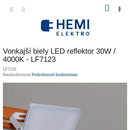
Prejsť
NÁKU
na
obsah
KOŠÍK
Vonkajší biely LED reflektor 30W /
4000K - LF7123
LF7123
Priemerné
Neohodnotené
Podrobnosti hodnotenia
hodnotenie
produktu
je
0,0
z
5
hviezdičiek.