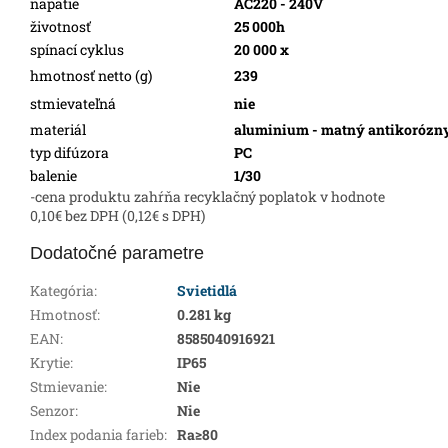
napätie
AC220 - 240V
životnosť
25 000h
spínací cyklus
20 000 x
hmotnosť netto (g)
239
stmievateľná
nie
materiál
aluminium - matný antikorózny
typ difúzora
PC
balenie
1/30
-cena produktu zahŕňa recyklačný poplatok v hodnote
0,10€ bez DPH (0,12€ s DPH)
Dodatočné parametre
Kategória
:
Svietidlá
Hmotnosť
:
0.281 kg
EAN
:
8585040916921
Krytie
:
IP65
Stmievanie
:
Nie
Senzor
:
Nie
Index podania farieb
:
Ra≥80