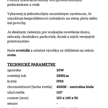
podmienkam a vode.
Vybavený je jednoduchým montážnym systémom, čo
umožňuje bezproblémovú inštaláciu na steny, ploty alebo
iné povrchy.
Je ideálnym riešením pre vonkajšie osvetlenie domu,
záhrady, chodníkov, parkovísk, ihrísk a iných verejných
priestranstiev.
Naše
svietidlá
a ostatné výrobky sú obľúbené na celom
svete
.
TECHNICKÉ PARAMETRE
spotreba
30W
svetelný tok
2850Lm
krytie
IP65
chromatičnosť (farba svetla)
4000K - neutrálna biela
uhol svetla
120°
rozmer (mm)
163 x 140 x 54
senzor
-