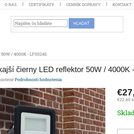
O NÁS
CERTIFIKÁTY
CENNÍK DOPRAVY
KONTAKT
HĽADAŤ
or 50W / 4000K - LF0024S
ajší čierny LED reflektor 50W / 4000K
rné
notené
Podrobnosti hodnotenia
enie
€27
tu
€22,60 
Jednotk
Skla
cena:
iek.