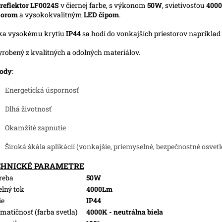
reflektor LF0024S
v čiernej farbe, s výkonom
50W
, svietivosťou
400
zorom
a vysokokvalitným
LED čipom
.
ka vysokému krytiu
IP44
sa hodí do vonkajších priestorov napríklad 
yrobený z kvalitných a odolných materiálov.
ody
:
Energetická úspornosť
Dlhá životnosť
Okamžité zapnutie
Široká škála aplikácií (vonkajšie, priemyselné, bezpečnostné osvetl
CHNICKÉ PARAMETRE
reba
50W
elný tok
4000Lm
ie
IP44
matičnosť (farba svetla)
4000K - neutrálna biela