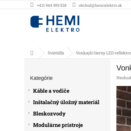
Prejsť
+421 944 959 528
obchod@hemielektro.sk
na
obsah
Domov
Svietidlá
Vonkajší čierny LED reflekt
B
Vonk
o
Preskočiť
č
Prieme
Neohod
Kategórie
kategórie
n
hodnot
ý
produk
Káble a vodiče
p
je
0,0
a
Inštalačný úložný materiál
z
n
5
e
Bleskozvody
hviezdič
l
Modulárne prístroje