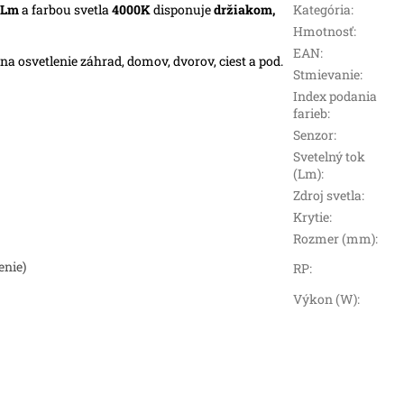
0Lm
a farbou svetla
4000K
disponuje
držiakom,
Kategória
:
Hmotnosť
:
EAN
:
na osvetlenie záhrad, domov, dvorov, ciest a pod.
Stmievanie
:
Index podania
farieb
:
Senzor
:
Svetelný tok
(Lm)
:
Zdroj svetla
:
Krytie
:
Rozmer (mm)
:
enie)
RP
:
Výkon (W)
: