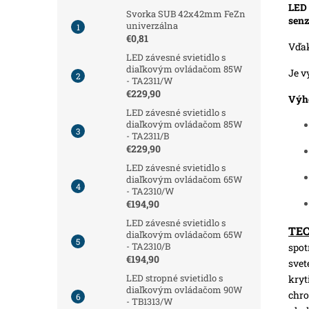
LED 
Svorka SUB 42x42mm FeZn
sen
univerzálna
€0,81
Vďa
LED závesné svietidlo s
diaľkovým ovládačom 85W
Je v
- TA2311/W
€229,90
Výh
LED závesné svietidlo s
diaľkovým ovládačom 85W
- TA2311/B
€229,90
LED závesné svietidlo s
diaľkovým ovládačom 65W
- TA2310/W
€194,90
LED závesné svietidlo s
TE
diaľkovým ovládačom 65W
- TA2310/B
spot
€194,90
svet
LED stropné svietidlo s
kryt
diaľkovým ovládačom 90W
chro
- TB1313/W