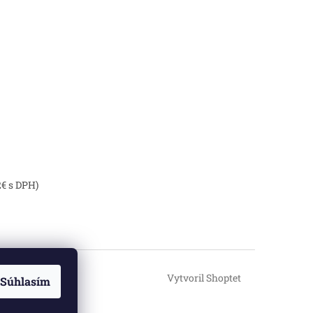
2€ s DPH)
Vytvoril Shoptet
Súhlasím