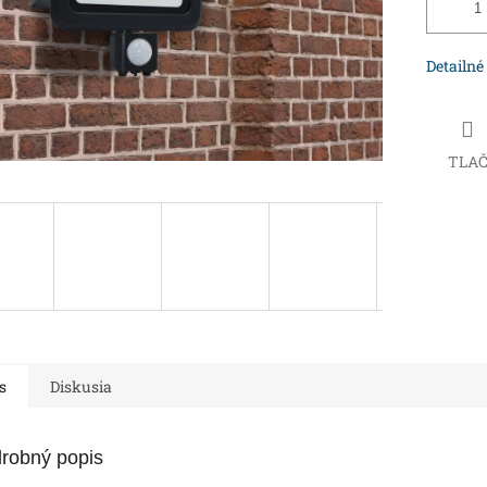
Detailné
TLA
s
Diskusia
robný popis