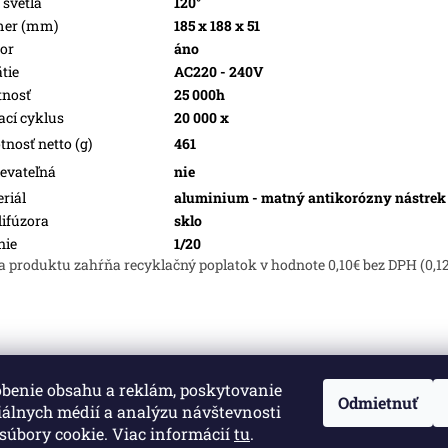
 svetla
120°
mer (mm)
185 x 188 x 51
or
áno
tie
AC220 - 240V
tnosť
25 000h
ací cyklus
20 000 x
nosť netto (g)
461
evateľná
nie
riál
aluminium - matný antikorózny nástrek
difúzora
sklo
nie
1/20
a produktu zahŕňa recyklačný poplatok v hodnote 0,10€ bez DPH (0,1
obenie obsahu a reklám, poskytovanie
né.
Upraviť nastavenie cookies
Odmietnuť
iálnych médií a analýzu návštevnosti
súbory cookie. Viac informácií
tu
.