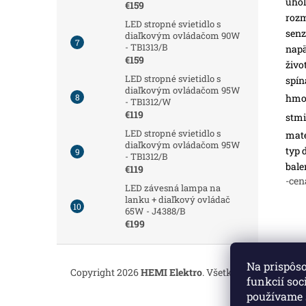
uhol
€159
roz
LED stropné svietidlo s
senz
diaľkovým ovládačom 90W
- TB1313/B
napä
€159
živo
LED stropné svietidlo s
spín
diaľkovým ovládačom 95W
hmot
- TB1312/W
€119
stmi
LED stropné svietidlo s
mate
diaľkovým ovládačom 95W
typ 
- TB1312/B
bale
€119
-cen
LED závesná lampa na
lanku + diaľkový ovládač
65W - J4388/B
€199
Z
á
Na prispôs
Copyright 2026
HEMI Elektro
. Všetky práva vyhrade
p
funkcií soc
ä
používame 