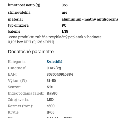
hmotnosť netto (g)
355
stmievateľná
nie
materiál
aluminium - matný antikorózny
typ difúzora
PC
balenie
1/15
-cena produktu zahŕňa recyklačný poplatok v hodnote
0,10€ bez DPH (0,12€ s DPH)
Dodatočné parametre
Kategória
:
Svietidlá
Hmotnosť
:
0.412 kg
EAN
:
8585040916884
Výkon (W)
:
31-50
Senzor
:
Nie
Index podania farieb
:
Ra≥80
Zdroj svetla
:
LED
Rozmer (mm)
:
≤500
Krytie
:
IP65