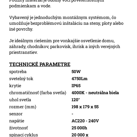
podmienkam a vode.
Vybavený je jednoduchým montážnym systémom, čo
umožňuje bezproblémovú inštaláciu na steny, ploty alebo
iné povrchy.
Je ideálnym riešením pre vonkajšie osvetlenie domu,
záhrady, chodníkov, parkovísk, ihrísk a iných verejných
priestranstiev.
TECHNICKÉ PARAMETRE
spotreba
50W
svetelný tok
4750Lm
krytie
IP65
chromatičnosť (farba svetla)
4000K - neutrálna biela
uhol svetla
120°
rozmer (mm)
198 x 179 x 55
senzor
-
napätie
AC220 - 240V
životnosť
25 000h
spínací cyklus
20 000 x