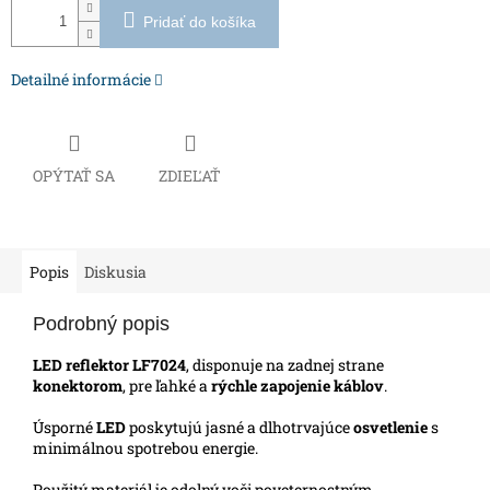
Pridať do košíka
Detailné informácie
OPÝTAŤ SA
ZDIEĽAŤ
Popis
Diskusia
Podrobný popis
LED reflektor
LF7024
, disponuje na zadnej strane
konektorom
, pre ľahké a
rýchle zapojenie káblov
.
Úsporné
LED
poskytujú jasné a dlhotrvajúce
osvetlenie
s
minimálnou spotrebou energie.
Použitý materiál je odolný voči poveternostným