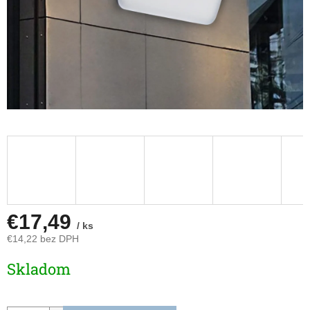
€17,49
/ ks
€14,22 bez DPH
Jednotková
Skladom
cena: