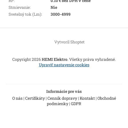
RP
:
0.10 € bez DPH v cene
Stmievanie
:
Nie
Svetelný tok (Lm)
:
3000-4999
Z
á
Vytvoril Shoptet
p
ä
t
Copyright 2026
HEMI Elektro
. Všetky práva vyhradené.
i
Upraviť nastavenie cookies
e
Informácie pre vás
O nás
|
Certifikáty
|
Cenník dopravy
|
Kontakt
|
Obchodné
podmienky
|
GDPR