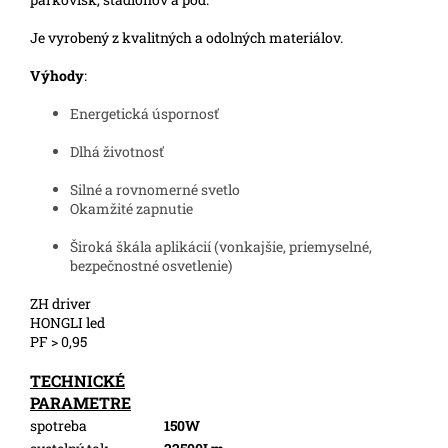
Je vyrobený z kvalitných a odolných materiálov.
Výhody
:
Energetická úspornosť
Dlhá životnosť
Silné a rovnomerné svetlo
Okamžité zapnutie
Široká škála aplikácií (vonkajšie, priemyselné,
bezpečnostné osvetlenie)
ZH driver
HONGLI led
PF > 0,95
TECHNICKÉ
PARAMETRE
spotreba
150W