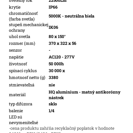
svetelný tok
22500Lm
krytie
IP66
chromatičnosť
5000K - neutrálna biela
(farba svetla)
stupeň mechanickej
IK06
ochrany
uhol svetla
80 x 150°
rozmer (mm)
370 x 322 x 56
senzor
-
napätie
AC120 - 277V
životnosť
50 000h
spínací cyklus
30 000 x
hmotnosť netto (g)
3380
stmievateľná
nie
HQ aluminium - matný antikorózny
materiál
nástrek
typ difúzora
sklo
balenie
1/4
LED sú
nevymeniteľné
-cena produktu zahŕňa recyklačný poplatok v hodnote