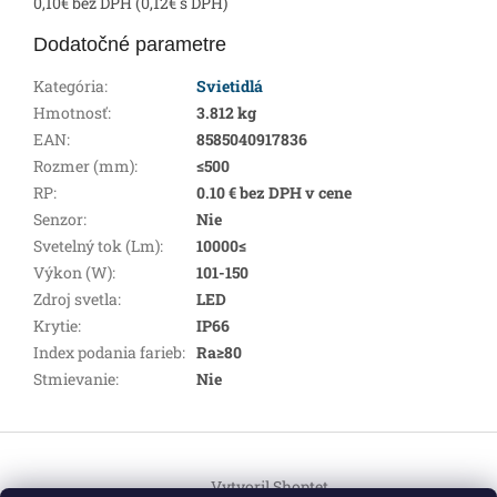
0,10€ bez DPH (0,12€ s DPH)
Dodatočné parametre
Kategória
:
Svietidlá
Hmotnosť
:
3.812 kg
EAN
:
8585040917836
Rozmer (mm)
:
≤500
RP
:
0.10 € bez DPH v cene
Senzor
:
Nie
Svetelný tok (Lm)
:
10000≤
Výkon (W)
:
101-150
Zdroj svetla
:
LED
Krytie
:
IP66
Index podania farieb
:
Ra≥80
Stmievanie
:
Nie
Z
á
Vytvoril Shoptet
p