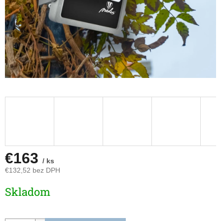
€163
/ ks
€132,52 bez DPH
Jednotková
Skladom
cena: