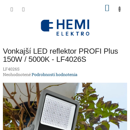
Prejsť
NÁKU
na
obsah
KOŠÍK
Vonkajší LED reflektor PROFI Plus
150W / 5000K - LF4026S
LF4026S
Priemerné
Neohodnotené
Podrobnosti hodnotenia
hodnotenie
produktu
je
0,0
z
5
hviezdičiek.