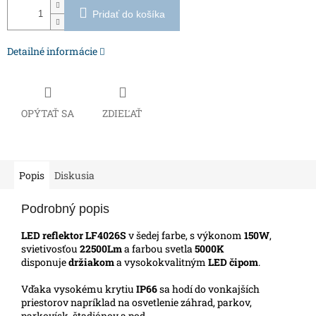
Pridať do košíka
Detailné informácie
OPÝTAŤ SA
ZDIEĽAŤ
Popis
Diskusia
Podrobný popis
LED reflektor LF4026S
v šedej farbe, s výkonom
150W
,
svietivosťou
22500Lm
a farbou svetla
5000K
disponuje
držiakom
a vysokokvalitným
LED čipom
.
Vďaka vysokému krytiu
IP66
sa hodí do vonkajších
priestorov napríklad na osvetlenie záhrad, parkov,
parkovísk, štadiónov a pod.