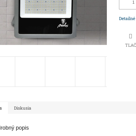
Detailné
TLA
s
Diskusia
robný popis