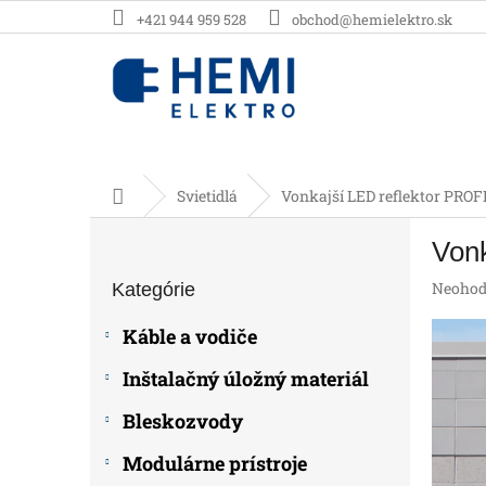
Prejsť
+421 944 959 528
obchod@hemielektro.sk
na
obsah
Domov
Svietidlá
Vonkajší LED reflektor PROF
B
Vonk
o
Preskočiť
č
Prieme
Neohod
Kategórie
kategórie
n
hodnot
ý
produk
Káble a vodiče
p
je
0,0
a
Inštalačný úložný materiál
z
n
5
e
Bleskozvody
hviezdič
l
Modulárne prístroje