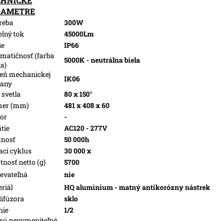
CHNICKÉ
RAMETRE
reba
300W
elný tok
45000Lm
ie
IP66
matičnosť (farba
5000K - neutrálna biela
la)
eň mechanickej
IK06
rany
 svetla
80 x 150°
mer (mm)
481 x 408 x 60
or
-
tie
AC120 - 277V
tnosť
50 000h
ací cyklus
30 000 x
nosť netto (g)
5700
evateľná
nie
riál
HQ aluminium - matný antikorózny nástrek
difúzora
sklo
nie
1/2
sú nevymeniteľné