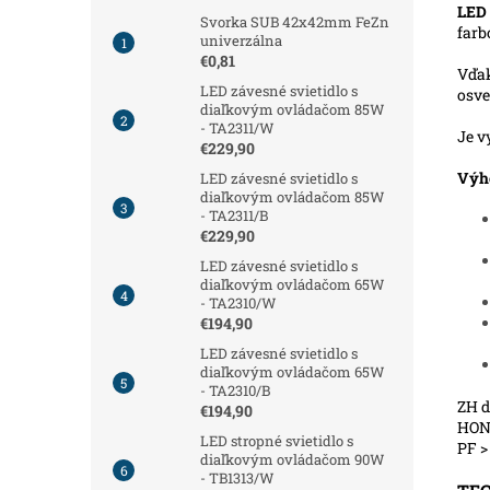
LED 
Svorka SUB 42x42mm FeZn
farb
univerzálna
€0,81
Vďa
LED závesné svietidlo s
osve
diaľkovým ovládačom 85W
- TA2311/W
Je v
€229,90
Výh
LED závesné svietidlo s
diaľkovým ovládačom 85W
- TA2311/B
€229,90
LED závesné svietidlo s
diaľkovým ovládačom 65W
- TA2310/W
€194,90
LED závesné svietidlo s
diaľkovým ovládačom 65W
- TA2310/B
ZH d
€194,90
HONG
LED stropné svietidlo s
PF >
diaľkovým ovládačom 90W
- TB1313/W