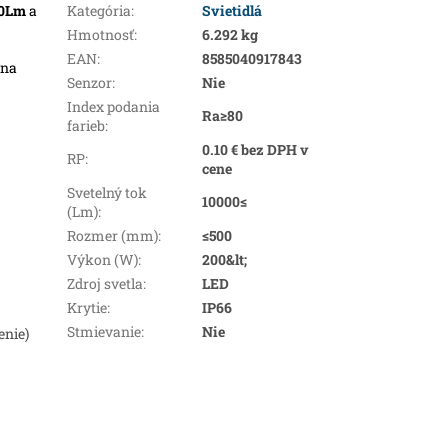
00Lm
a
Kategória
:
Svietidlá
Hmotnosť
:
6.292 kg
EAN
:
8585040917843
 na
Senzor
:
Nie
Index podania
Ra≥80
farieb
:
0.10 € bez DPH v
RP
:
cene
Svetelný tok
10000≤
(Lm)
:
Rozmer (mm)
:
≤500
Výkon (W)
:
200&lt;
Zdroj svetla
:
LED
Krytie
:
IP66
Stmievanie
:
Nie
enie)