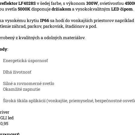
reflektor LF4028S
v šedej farbe, s výkonom
300W
, svietivosťou
450
ou svetla
5000K
disponuje
držiakom
a vysokokvalitným
LED čipom
.
ka vysokému krytiu
IP66
sa hodí do vonkajších priestorov napríklad
tlenie záhrad, parkov, parkovísk, štadiónov a pod.
yrobený z kvalitných a odolných materiálov.
ody
:
Energetická úspornosť
Dlhá životnosť
Silné a rovnomerné svetlo
Okamžité zapnutie
Široká škála aplikácií (vonkajšie, priemyselné, bezpečnostné osvetl
river
LI led
 0,95