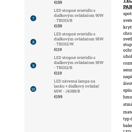
TE
€159
PA
LED stropné svietidlo s
spot
diaľkovým ovládačom 90W
svet
- TB1313/B
€159
kryt
chro
LED stropné svietidlo s
svet
diaľkovým ovládačom 95W
- TB1312/W
stup
€119
och
uhol
LED stropné svietidlo s
diaľkovým ovládačom 95W
roz
- TB1312/B
senz
€119
napä
LED závesná lampa na
živo
lanku + diaľkový ovládač
spín
65W - J4388/B
€199
hmot
stmi
mate
typ 
bale
LED 