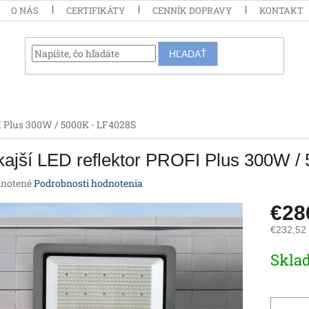
O NÁS
CERTIFIKÁTY
CENNÍK DOPRAVY
KONTAKT
HĽADAŤ
I Plus 300W / 5000K - LF4028S
ajší LED reflektor PROFI Plus 300W /
rné
notené
Podrobnosti hodnotenia
enie
€2
tu
€232,52
Jednotk
Skla
cena:
iek.