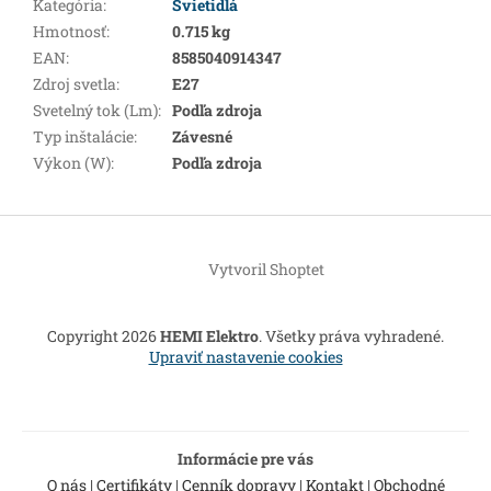
Kategória
:
Svietidlá
Hmotnosť
:
0.715 kg
EAN
:
8585040914347
Zdroj svetla
:
E27
Svetelný tok (Lm)
:
Podľa zdroja
Typ inštalácie
:
Závesné
Výkon (W)
:
Podľa zdroja
Z
á
Vytvoril Shoptet
p
ä
t
Copyright 2026
HEMI Elektro
. Všetky práva vyhradené.
i
Upraviť nastavenie cookies
e
Informácie pre vás
O nás
|
Certifikáty
|
Cenník dopravy
|
Kontakt
|
Obchodné