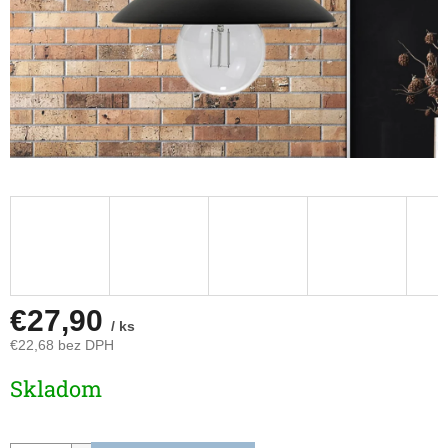
€27,90
/ ks
€22,68 bez DPH
Jednotková
Skladom
cena: