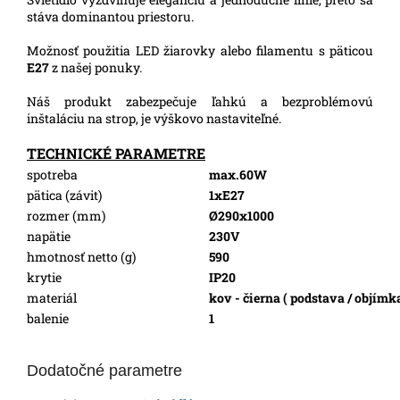
stáva dominantou priestoru.
Možnosť použitia LED žiarovky alebo filamentu s päticou
E27
z našej ponuky.
Náš produkt zabezpečuje ľahkú a bezproblémovú
inštaláciu na strop, je výškovo nastaviteľné.
TECHNICKÉ PARAMETRE
spotreba
max.60W
pätica (závit)
1xE27
rozmer (mm)
Ø290x1000
napätie
230V
hmotnosť netto (g)
590
krytie
IP20
materiál
kov - čierna ( podstava / objímka 
balenie
1
Dodatočné parametre