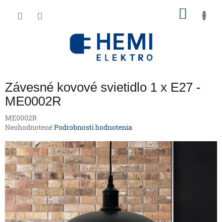
Prejsť
NÁKU
na
obsah
KOŠÍK
Závesné kovové svietidlo 1 x E27 -
ME0002R
ME0002R
Priemerné
Neohodnotené
Podrobnosti hodnotenia
hodnotenie
produktu
je
0,0
z
5
hviezdičiek.