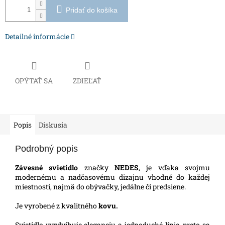
Pridať do košíka
Detailné informácie
OPÝTAŤ SA
ZDIEĽAŤ
Popis
Diskusia
Podrobný popis
Závesné svietidlo
značky
NEDES
, je vďaka svojmu
modernému a nadčasovému dizajnu vhodné do každej
miestnosti, najmä do obývačky, jedálne či predsiene.
Je vyrobené z kvalitného
kovu.
Svietidlo vyzdvihuje eleganciu a jednoduché línie, preto sa