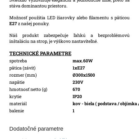
stáva dominantou priestoru.
Možnosť použitia LED žiarovky alebo filamentu s päticou
E27
z našej ponuky.
Náš produkt zabezpečuje ľahkú a bezproblémovú
inštaláciu na strop, je výškovo nastaviteľné.
TECHNICKÉ PARAMETRE
spotreba
max.60W
pätica (závit)
1xE27
rozmer (mm)
Ø300x1500
napätie
230V
hmotnosť netto (g)
670
krytie
IP20
materiál
kov - biela ( podstava / objímka /
balenie
1
Dodatočné parametre