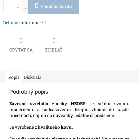
Pridať do košíka
Detailné informácie
OPÝTAŤ SA
ZDIEĽAŤ
Popis
Diskusia
Podrobný popis
Závesné svietidlo
značky
NEDES
, je vďaka svojmu
modernému a nadčasovému dizajnu vhodné do každej
miestnosti, najmä do obývačky, jedálne či predsiene.
Je vyrobené z kvalitného
kovu.
Svietidlo vyzdvihuje eleganciu a jednoduché línie, preto sa