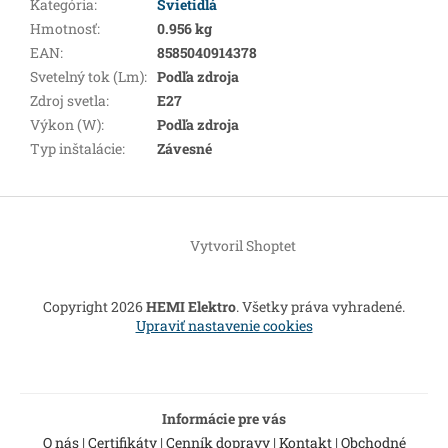
Kategória
:
Svietidlá
Hmotnosť
:
0.956 kg
EAN
:
8585040914378
Svetelný tok (Lm)
:
Podľa zdroja
Zdroj svetla
:
E27
Výkon (W)
:
Podľa zdroja
Typ inštalácie
:
Závesné
Z
á
Vytvoril Shoptet
p
ä
t
Copyright 2026
HEMI Elektro
. Všetky práva vyhradené.
i
Upraviť nastavenie cookies
e
Informácie pre vás
O nás
|
Certifikáty
|
Cenník dopravy
|
Kontakt
|
Obchodné