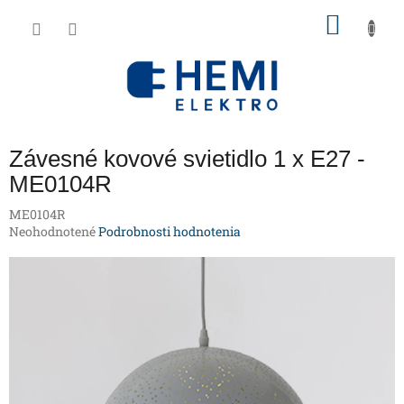
Prejsť
NÁKU
na
obsah
KOŠÍK
Závesné kovové svietidlo 1 x E27 -
ME0104R
ME0104R
Priemerné
Neohodnotené
Podrobnosti hodnotenia
hodnotenie
produktu
je
0,0
z
5
hviezdičiek.