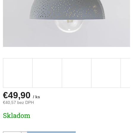
€49,90
/ ks
€40,57 bez DPH
Jednotková
Skladom
cena: