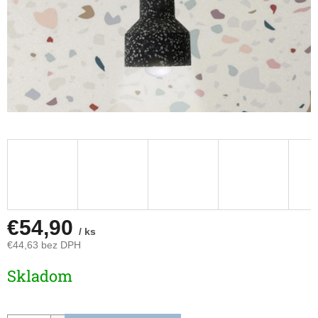
€54,90
/ ks
€44,63 bez DPH
Jednotková
Skladom
cena: