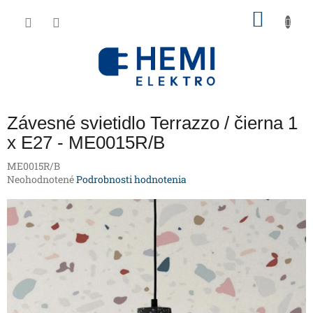
Prejsť
NÁKU
na
obsah
KOŠÍK
Závesné svietidlo Terrazzo / čierna 1
x E27 - ME0015R/B
ME0015R/B
Priemerné
Neohodnotené
Podrobnosti hodnotenia
hodnotenie
produktu
je
0,0
z
5
hviezdičiek.