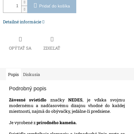
Pridať do košíka
Detailné informácie
OPÝTAŤ SA
ZDIEĽAŤ
Popis
Diskusia
Podrobný popis
Závesné svietidlo
značky
NEDES
, je vďaka svojmu
modernému a nadčasovému dizajnu vhodné do každej
miestnosti, najmä do obývačky, jedálne či predsiene.
Je vyrobené z
prírodného kameňa.
Svietidlo vyzdvihuje eleganciu a jednoduché línie, preto sa