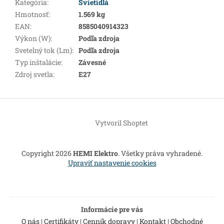
Kategória
:
Svietidlá
Hmotnosť
:
1.569 kg
EAN
:
8585040914323
Výkon (W)
:
Podľa zdroja
Svetelný tok (Lm)
:
Podľa zdroja
Typ inštalácie
:
Závesné
Zdroj svetla
:
E27
Z
á
Vytvoril Shoptet
p
ä
t
Copyright 2026
HEMI Elektro
. Všetky práva vyhradené.
i
Upraviť nastavenie cookies
e
Informácie pre vás
O nás
|
Certifikáty
|
Cenník dopravy
|
Kontakt
|
Obchodné