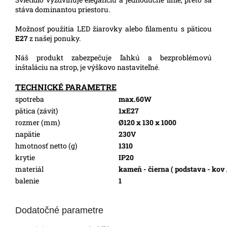
stáva dominantou priestoru.
Možnosť použitia LED žiarovky alebo filamentu s päticou
E27
z našej ponuky.
Náš produkt zabezpečuje ľahkú a bezproblémovú
inštaláciu na strop, je výškovo nastaviteľné.
TECHNICKÉ PARAMETRE
spotreba
max.60W
pätica (závit)
1xE27
rozmer (mm)
Ø120 x 130 x 1000
napätie
230V
hmotnosť netto (g)
1310
krytie
IP20
materiál
kameň - čierna ( podstava - kov /
balenie
1
Dodatočné parametre