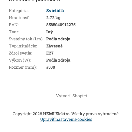
Kategória
:
Svietidlá
Hmotnosť
:
2.72 kg
EAN
:
8585040912275
Tvar
:
Iný
Svetelný tok (Lm)
:
Podľa zdroja
Typ inštalácie
:
Závesné
Zdroj svetla
:
E27
Výkon (W)
:
Podľa zdroja
Rozmer (mm)
:
≤500
Z
á
Vytvoril Shoptet
p
ä
t
Copyright 2026
HEMI Elektro
. Všetky práva vyhradené.
i
Upraviť nastavenie cookies
e