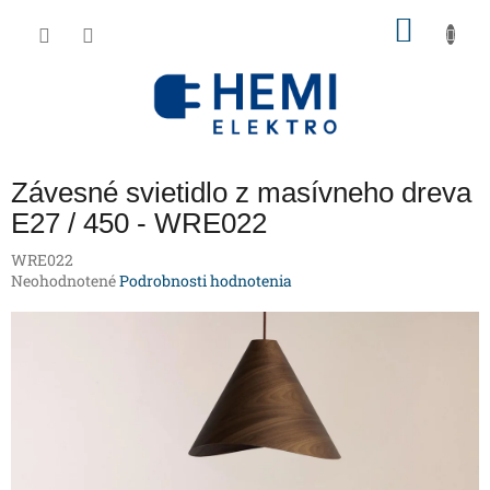
Prejsť
NÁKU
na
obsah
KOŠÍK
Závesné svietidlo z masívneho dreva
E27 / 450 - WRE022
WRE022
Priemerné
Neohodnotené
Podrobnosti hodnotenia
hodnotenie
produktu
je
0,0
z
5
hviezdičiek.