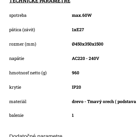
TECHNICKÉ PARAMETRE
spotreba
max.60W
pätica (závit)
1xE27
rozmer (mm)
Ø450x350x1500
napätie
AC220 - 240V
hmotnosť netto (g)
960
krytie
IP20
materiál
drevo - Tmavý orech ( podstava 
balenie
1
Dodatočné parametre