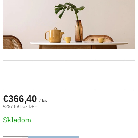
€366,40
/ ks
€297,89 bez DPH
Jednotková
Skladom
cena: