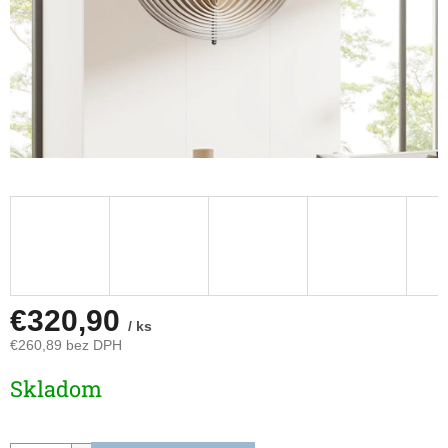
€320,90
/ ks
€260,89 bez DPH
Jednotková
Skladom
cena: