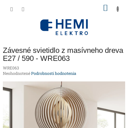
Prejsť
NÁKU
na
obsah
KOŠÍK
Závesné svietidlo z masívneho dreva
E27 / 590 - WRE063
WRE063
Priemerné
Neohodnotené
Podrobnosti hodnotenia
hodnotenie
produktu
je
0,0
z
5
hviezdičiek.