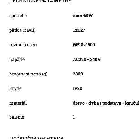
TECHNICKÉ PARAMETRE
spotreba
max.60W
pätica (závit)
1xE27
rozmer (mm)
Ø590x1500
napätie
AC220 - 240V
hmotnosť netto (g)
2360
krytie
IP20
materiál
drevo - dyha ( podstava - kaučuk
balenie
1
Dodatočné parametre