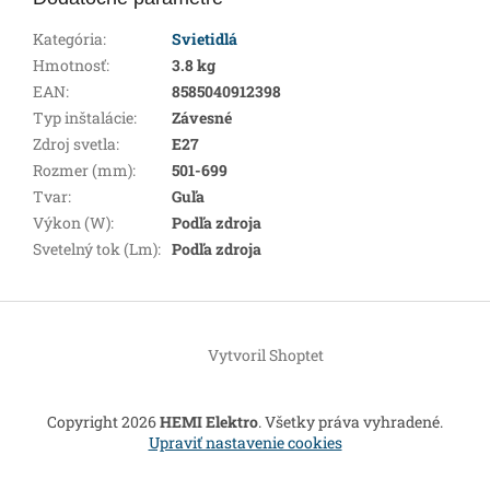
Kategória
:
Svietidlá
Hmotnosť
:
3.8 kg
EAN
:
8585040912398
Typ inštalácie
:
Závesné
Zdroj svetla
:
E27
Rozmer (mm)
:
501-699
Tvar
:
Guľa
Výkon (W)
:
Podľa zdroja
Svetelný tok (Lm)
:
Podľa zdroja
Z
á
Vytvoril Shoptet
p
ä
t
Copyright 2026
HEMI Elektro
. Všetky práva vyhradené.
i
Upraviť nastavenie cookies
e