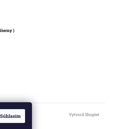
čierny )
Vytvoril Shoptet
Súhlasím