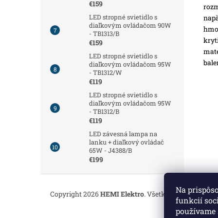
€159
roz
LED stropné svietidlo s
napä
diaľkovým ovládačom 90W
hmot
- TB1313/B
kryt
€159
mate
LED stropné svietidlo s
bale
diaľkovým ovládačom 95W
- TB1312/W
€119
LED stropné svietidlo s
diaľkovým ovládačom 95W
- TB1312/B
€119
LED závesná lampa na
lanku + diaľkový ovládač
65W - J4388/B
€199
Z
á
Na prispôs
Copyright 2026
HEMI Elektro
. Všetky práva vyhrade
p
funkcií soc
ä
používame 