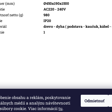
mer (mm)
Ø450x190x1500
tie
AC220 - 240V
nosť netto (g)
980
ie
IP20
riál
drevo - dyha ( podstava - kaučuk, kábel - 
nie
1
obenie obsahu a reklám, poskytovanie
né.
Upraviť nastavenie cookies
Odmietnuť
iálnych médií a analýzu návštevnosti
súbory cookie. Viac informácií
tu
.