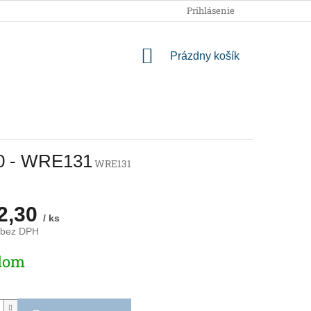
OBCHODNÉ PODMIENKY
PODMIENKY OCHRANY OSOBNÝCH
Prihlásenie
NÁKUPNÝ
Prázdny košík
KOŠÍK
50 - WRE131
WRE131
2,30
/ ks
 bez DPH
ová
dom