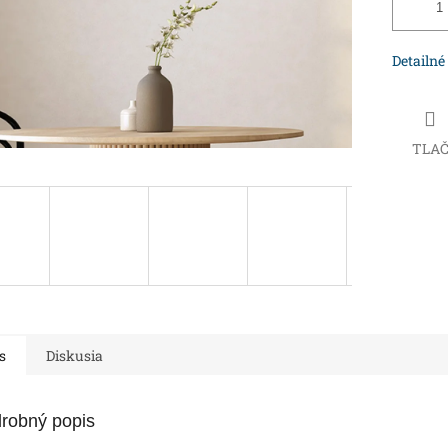
Detailné
TLA
s
Diskusia
robný popis