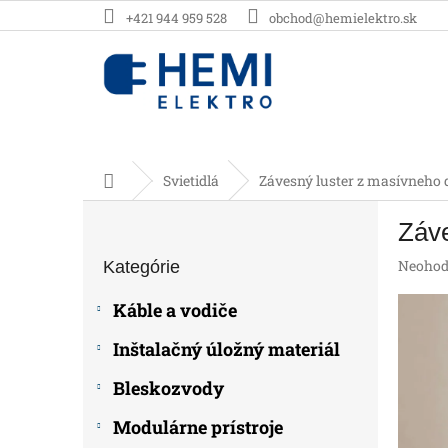
Prejsť
+421 944 959 528
obchod@hemielektro.sk
na
obsah
Domov
Svietidlá
Závesný luster z masívneho 
B
Záve
o
Preskočiť
č
Prieme
Neohod
Kategórie
kategórie
n
hodnot
ý
produk
Káble a vodiče
p
je
0,0
a
Inštalačný úložný materiál
z
n
5
e
Bleskozvody
hviezdič
l
Modulárne prístroje