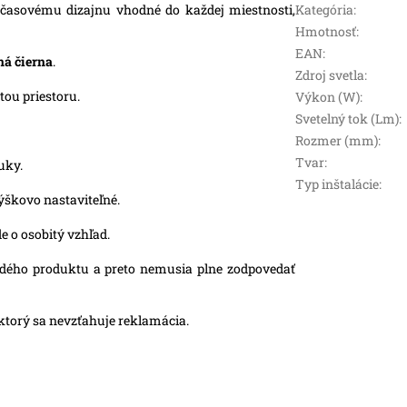
asovému dizajnu vhodné do každej miestnosti,
Kategória
:
Hmotnosť
:
EAN
:
ná čierna
.
Zdroj svetla
:
tou priestoru.
Výkon (W)
:
Svetelný tok (Lm)
:
Rozmer (mm)
:
Tvar
:
uky.
Typ inštalácie
:
ýškovo nastaviteľné.
e o osobitý vzhľad.
aždého produktu a preto nemusia plne zodpovedať
ktorý sa nevzťahuje reklamácia.