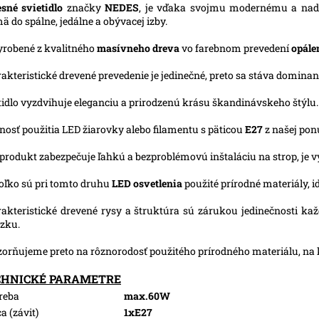
sné svietidlo
značky
NEDES
, je vďaka svojmu modernému a nadč
ä do spálne, jedálne a obývacej izby.
yrobené z kvalitného
masívneho dreva
vo farebnom prevedení
opále
akteristické drevené prevedenie je jedinečné, preto sa stáva dominan
tidlo vyzdvihuje eleganciu a prirodzenú krásu škandinávskeho štýlu.
osť použitia LED žiarovky alebo filamentu s päticou
E27
z našej pon
produkt zabezpečuje ľahkú a bezproblémovú inštaláciu na strop, je v
ľko sú pri tomto druhu
LED osvetlenia
použité prírodné materiály, id
akteristické drevené rysy a štruktúra sú zárukou jedinečnosti k
zku.
orňujeme preto na rôznorodosť použitého prírodného materiálu, na 
CHNICKÉ PARAMETRE
reba
max.60W
a (závit)
1xE27