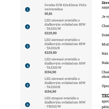
Záve
Svorka SUB 42x42mm FeZn
najm
univerzálna
€0,81
Je v
LED závesné svietidlo s
diaľkovým ovládačom 85W
Char
- TA2311/W
€229,90
Svie
LED závesné svietidlo s
diaľkovým ovládačom 85W
Možn
- TA2311/B
€229,90
Náš 
LED závesné svietidlo s
Nako
diaľkovým ovládačom 65W
- TA2310/W
Char
€194,90
obrá
LED závesné svietidlo s
diaľkovým ovládačom 65W
Upoz
- TA2310/B
€194,90
TE
LED stropné svietidlo s
spot
diaľkovým ovládačom 90W
- TB1313/W
pätic