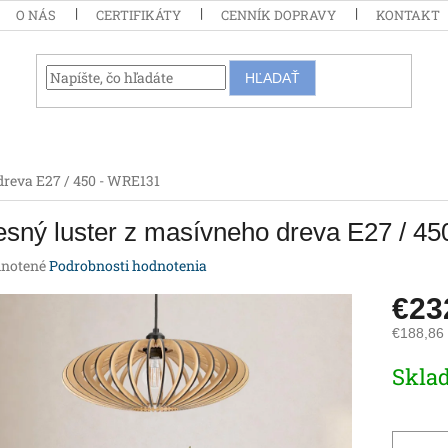
O NÁS
CERTIFIKÁTY
CENNÍK DOPRAVY
KONTAKT
HĽADAŤ
dreva E27 / 450 - WRE131
sný luster z masívneho dreva E27 / 4
rné
notené
Podrobnosti hodnotenia
enie
€23
tu
€188,86
Jednotk
Skla
cena:
iek.