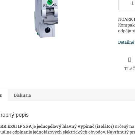
NOARK Ex
Kompaktn
odpájani
Detailné
TLA
s
Diskusia
robný popis
K Ex9I 1P 25 A
je
jednopólový hlavný vypínač (izolátor)
určený na
álne odpínanie jednofázových elektrických obvodov. Navrhnutý pr