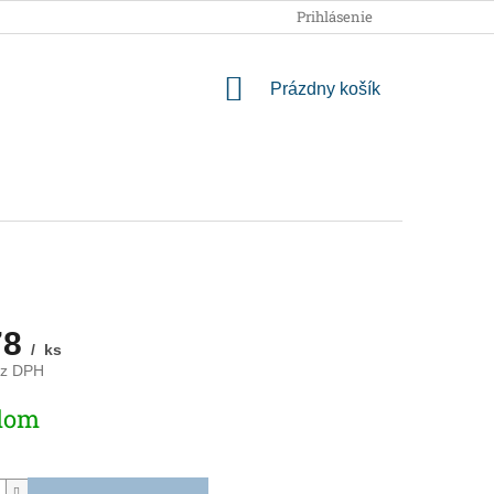
OBCHODNÉ PODMIENKY
PODMIENKY OCHRANY OSOBNÝCH
Prihlásenie
NÁKUPNÝ
Prázdny košík
KOŠÍK
78
/ ks
ez DPH
ová
dom