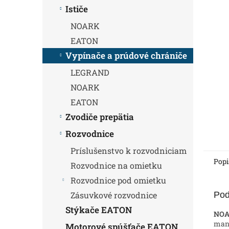
Ističe
NOARK
EATON
Vypínače a prúdové chrániče
LEGRAND
NOARK
EATON
Zvodiče prepätia
Rozvodnice
Príslušenstvo k rozvodniciam
Popi
Rozvodnice na omietku
Rozvodnice pod omietku
Pod
Zásuvkové rozvodnice
Stýkače EATON
NOAR
manu
Motorové spúšťače EATON