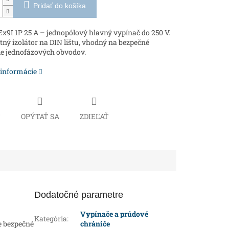
Pridať do košíka
9I 1P 25 A – jednopólový hlavný vypínač do 250 V.
ý izolátor na DIN lištu, vhodný na bezpečné
e jednofázových obvodov.
 informácie
Č
OPÝTAŤ SA
ZDIEĽAŤ
Dodatočné parametre
Vypínače a prúdové
Kategória
:
e bezpečné
chrániče