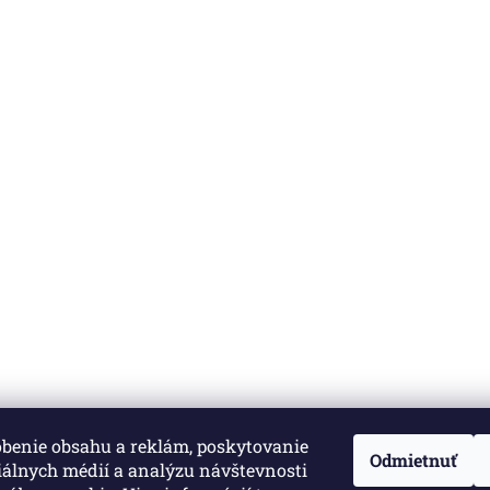
obenie obsahu a reklám, poskytovanie
né.
Upraviť nastavenie cookies
Odmietnuť
iálnych médií a analýzu návštevnosti