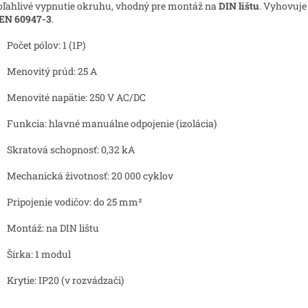
oľahlivé vypnutie okruhu, vhodný pre montáž na
DIN lištu
. Vyhovuj
EN 60947-3
.
Počet pólov: 1 (1P)
Menovitý prúd: 25 A
Menovité napätie: 250 V AC/DC
Funkcia: hlavné manuálne odpojenie (izolácia)
Skratová schopnosť: 0,32 kA
Mechanická životnosť: 20 000 cyklov
Pripojenie vodičov: do 25 mm²
Montáž: na DIN lištu
Šírka: 1 modul
Krytie: IP20 (v rozvádzači)