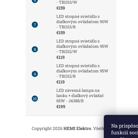
- TB1313/W
€159
LED stropné svietidlo s
diaľkovým ovládačom 90W
- TB1313/B
€159
LED stropné svietidlo s
diaľkovým ovládačom 95W
- TB1312/W
€119
LED stropné svietidlo s
diaľkovým ovládačom 95W
- TB1312/B
€119
LED závesná lampa na
lanku + diaľkový ovládač
65W - J4388/B
€199
Z
á
Na prispôs
Copyright 2026
HEMI Elektro
. Všetky práva vyhrade
p
funkcií soc