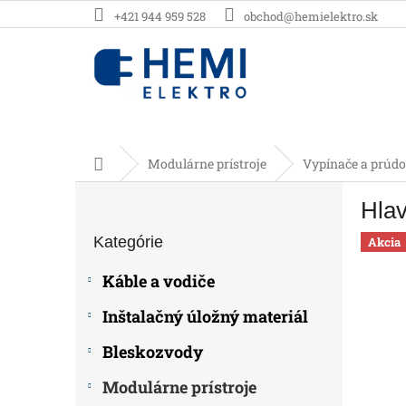
Prejsť
+421 944 959 528
obchod@hemielektro.sk
na
obsah
Domov
Modulárne prístroje
Vypínače a prúdo
B
Hla
o
Preskočiť
č
Kategórie
kategórie
Akcia
n
ý
Káble a vodiče
p
a
Inštalačný úložný materiál
n
e
Bleskozvody
l
Modulárne prístroje