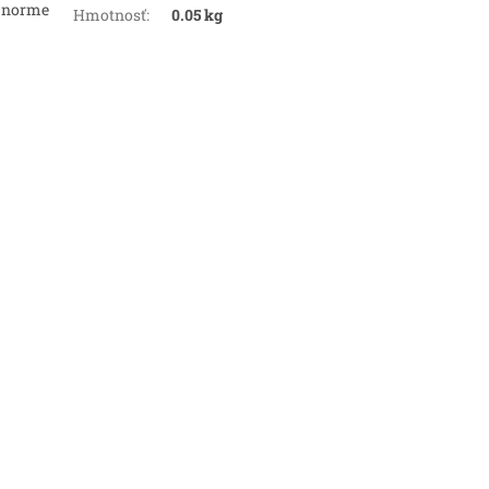
e norme
Hmotnosť
:
0.05 kg