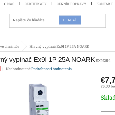
O NÁS
CERTIFIKÁTY
CENNÍK DOPRAVY
KONTAKT
HĽADAŤ
vé chrániče
Hlavný vypínač Ex9I 1P 25A NOARK
vný vypínač Ex9I 1P 25A NOARK
EX9I25-1
Priemerné
Neohodnotené
Podrobnosti hodnotenia
hodnotenie
produktu
€7,
je
€6,33 b
0,0
z
Jednotk
Skla
5
cena:
hviezdičiek.