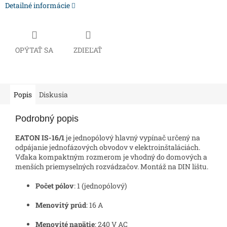
Detailné informácie
OPÝTAŤ SA
ZDIEĽAŤ
Popis
Diskusia
Podrobný popis
EATON IS-16/1
je jednopólový hlavný vypínač určený na
odpájanie jednofázových obvodov v elektroinštaláciách.
Vďaka kompaktným rozmerom je vhodný do domových a
menších priemyselných rozvádzačov. Montáž na DIN lištu.
Počet pólov
: 1 (jednopólový)
Menovitý prúd
: 16 A
Menovité napätie
: 240 V AC