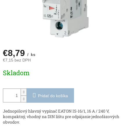
€8,79
/ ks
€7,15 bez DPH
Jednotková
Skladom
cena:
Pridať do košíka
Jednopólový hlavný vypínač EATON IS-16/1, 16 A / 240 V,
kompaktný, vhodný na DIN lištu pre odpájanie jednofázových
obvodov.