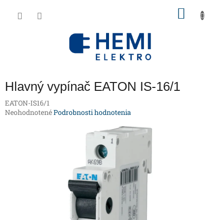
Prejsť
NÁKU
na
obsah
KOŠÍK
Hlavný vypínač EATON IS-16/1
EATON-IS16/1
Priemerné
Neohodnotené
Podrobnosti hodnotenia
hodnotenie
produktu
je
0,0
z
5
hviezdičiek.