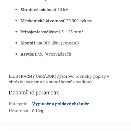
Skratová odolnosť
: 10 kA
Mechanická životnosť
: 20 000 cyklov
Pripojenie vodičov
: 1,5 – 25 mm²
Montáž
: na DIN lištu (1 modul)
Krytie
: IP20 (v rozvádzači)
ILUSTRAČNÝ OBRÁZOK(Výzorovo rovnaký, popisy v
obrázku sa nemusia stotožňovať s realitou)
Dodatočné parametre
Kategória
:
Vypínače a prúdové chrániče
Hmotnosť
:
0.1 kg
Z