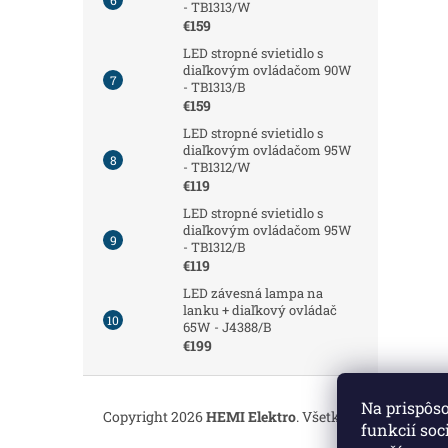
- TB1313/W
€159
LED stropné svietidlo s
diaľkovým ovládačom 90W
- TB1313/B
€159
LED stropné svietidlo s
diaľkovým ovládačom 95W
- TB1312/W
€119
LED stropné svietidlo s
diaľkovým ovládačom 95W
- TB1312/B
€119
LED závesná lampa na
lanku + diaľkový ovládač
65W - J4388/B
€199
Z
á
Na prispôs
Copyright 2026
HEMI Elektro
. Všetky práva vyhrade
p
funkcií soc