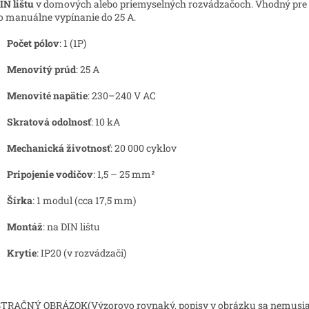
IN lištu
v domových alebo priemyselných rozvádzačoch. Vhodný pre 
o manuálne vypínanie do 25 A.
Počet pólov
: 1 (1P)
Menovitý prúd
: 25 A
Menovité napätie
: 230–240 V AC
Skratová odolnosť
: 10 kA
Mechanická životnosť
: 20 000 cyklov
Pripojenie vodičov
: 1,5 – 25 mm²
Šírka
: 1 modul (cca 17,5 mm)
Montáž
: na DIN lištu
Krytie
: IP20 (v rozvádzači)
TRAČNÝ OBRÁZOK(Výzorovo rovnaký, popisy v obrázku sa nemusi