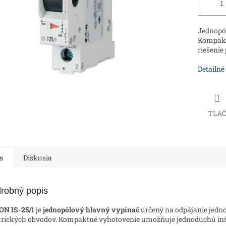
Jednopól
Kompaktn
riešenie
Detailné
TLA
s
Diskusia
robný popis
ON IS-25/1
je
jednopólový hlavný vypínač
určený na odpájanie jedn
trických obvodov. Kompaktné vyhotovenie umožňuje jednoduchú inš