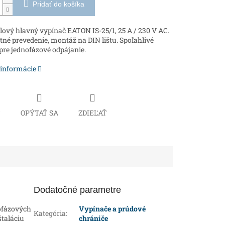
Pridať do košíka
ový hlavný vypínač EATON IS-25/1, 25 A / 230 V AC.
é prevedenie, montáž na DIN lištu. Spoľahlivé
 pre jednofázové odpájanie.
 informácie
Č
OPÝTAŤ SA
ZDIEĽAŤ
Dodatočné parametre
ofázových
Vypínače a prúdové
Kategória
:
taláciu
chrániče