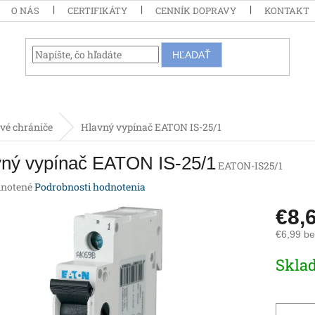
O NÁS
CERTIFIKÁTY
CENNÍK DOPRAVY
KONTAKT
HĽADAŤ
vé chrániče
Hlavný vypínač EATON IS-25/1
vný vypínač EATON IS-25/1
EATON-IS25/1
rné
notené
Podrobnosti hodnotenia
enie
€8,
tu
€6,99 b
Jednotk
Skla
cena:
iek.