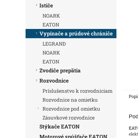
Ističe
NOARK
EATON
Vypínače a prúdové chrániče
LEGRAND
NOARK
EATON
Zvodiče prepätia
Rozvodnice
Príslušenstvo k rozvodniciam
Popi
Rozvodnice na omietku
Rozvodnice pod omietku
Pod
Zásuvkové rozvodnice
Stýkače EATON
EAT
elek
Motorové spúšťače EATON