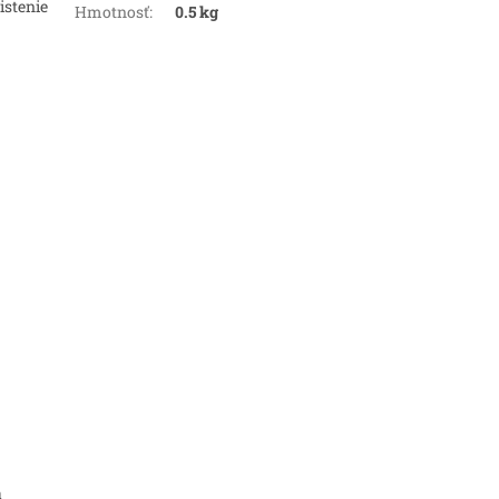
istenie
Hmotnosť
:
0.5 kg
a