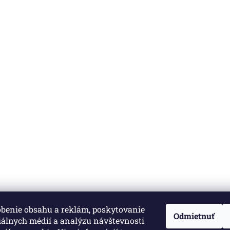
obenie obsahu a reklám, poskytovanie
né.
Upraviť nastavenie cookies
Odmietnuť
iálnych médií a analýzu návštevnosti