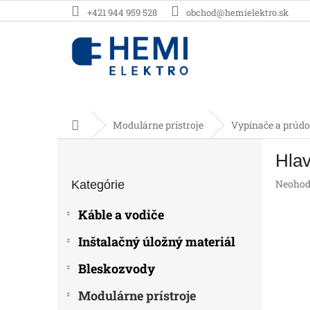
Prejsť
+421 944 959 528
obchod@hemielektro.sk
na
obsah
Domov
Modulárne prístroje
Vypínače a prúdo
B
Hla
o
Preskočiť
č
Prieme
Neohod
Kategórie
kategórie
n
hodnot
ý
produk
Káble a vodiče
p
je
0,0
a
Inštalačný úložný materiál
z
n
5
e
Bleskozvody
hviezdič
l
Modulárne prístroje