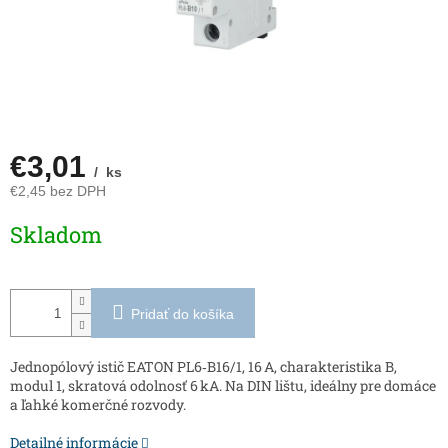
€3,01
/ ks
€2,45 bez DPH
Jednotková
Skladom
cena:
Pridať do košíka
Jednopólový istič EATON PL6‑B16/1, 16 A, charakteristika B,
modul 1, skratová odolnosť 6 kA. Na DIN lištu, ideálny pre domáce
a ľahké komerčné rozvody.
Detailné informácie