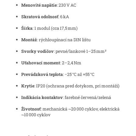
Menovité napätie
: 230 V AC
Skratová odolnosť
: 6 kA
Šírka
: 1 modul (cca 17,5 mm)
Montáž
: rýchloupínací na DIN lištu
Svorky vodičov
: pevné/lankové 1–25 mm²
Uťahovací moment
: 2–2,4 Nm
Prevádzková teplota
: −25 °C až +55 °C
Krytie
: IP20 (ochrana pred dotykom, pri montáži)
Indikácia kontaktov
: farebné červená/zelená
Životnosť
: mechanická ~20 000 cyklov, elektrická
~10 000 cyklov