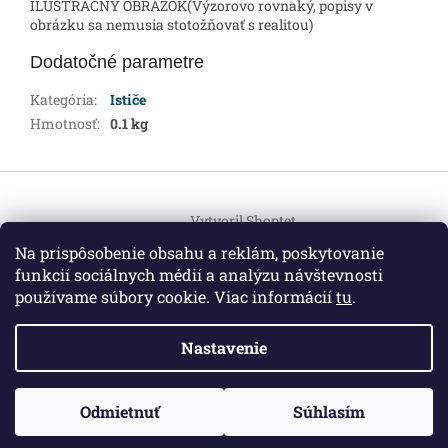
ILUSTRAČNÝ OBRÁZOK(Výzorovo rovnaký, popisy v
obrázku sa nemusia stotožňovať s realitou)
Dodatočné parametre
Kategória
:
Ističe
Hmotnosť
:
0.1 kg
Z
á
Vytvoril Shoptet
p
ä
Na prispôsobenie obsahu a reklám, poskytovanie
t
funkcií sociálnych médií a analýzu návštevnosti
Copyright 2026
HEMI Elektro
. Všetky práva vyhradené.
i
používame súbory cookie. Viac informácií
tu
.
Upraviť nastavenie cookies
e
Nastavenie
Informácie pre vás
ZO ZDRAVOTNÝCH DÔVODOV BUDÚ VAŠE OBJEDNÁVKY
Odmietnuť
Súhlasím
O nás
|
Certifikáty
|
Cenník dopravy
|
Kontakt
|
Obchodné
VYBAVENÉ V PRIEBEHU 14 DNÍ. ĎAKUJEME ZA POCHOPENIE
podmienky
|
GDPR