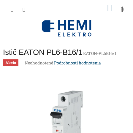
Prejsť
NÁKU
na
obsah
KOŠÍK
Istič EATON PL6-B16/1
EATON-PL6B16/1
Priemerné
Neohodnotené
Podrobnosti hodnotenia
Akcia
hodnotenie
produktu
je
0,0
z
5
hviezdičiek.