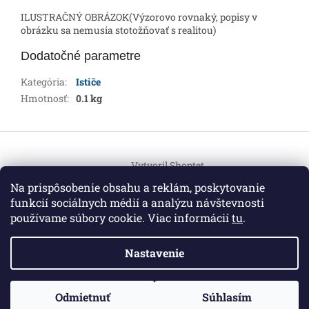
ILUSTRAČNÝ OBRÁZOK(Výzorovo rovnaký, popisy v
obrázku sa nemusia stotožňovať s realitou)
Dodatočné parametre
Kategória
:
Ističe
Hmotnosť
:
0.1 kg
Z
á
Vytvoril Shoptet
p
ä
Na prispôsobenie obsahu a reklám, poskytovanie
t
funkcií sociálnych médií a analýzu návštevnosti
Copyright 2026
HEMI Elektro
. Všetky práva vyhradené.
i
používame súbory cookie. Viac informácií
tu
.
Upraviť nastavenie cookies
e
Nastavenie
Informácie pre vás
ZO ZDRAVOTNÝCH DÔVODOV BUDÚ VAŠE OBJEDNÁVKY
Odmietnuť
Súhlasím
O nás
|
Certifikáty
|
Cenník dopravy
|
Kontakt
|
Obchodné
VYBAVENÉ V PRIEBEHU 14 DNÍ. ĎAKUJEME ZA POCHOPENIE