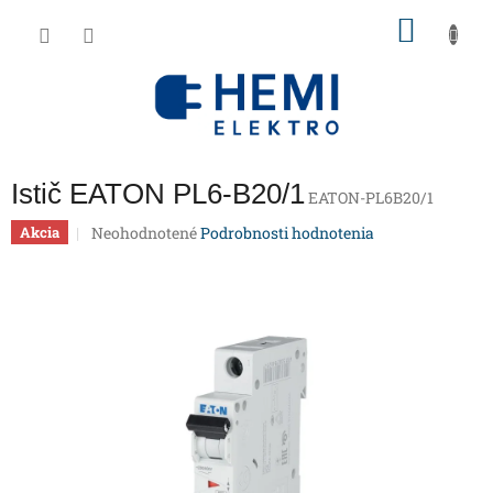
Prejsť
NÁKU
na
obsah
KOŠÍK
Istič EATON PL6-B20/1
EATON-PL6B20/1
Priemerné
Neohodnotené
Podrobnosti hodnotenia
Akcia
hodnotenie
produktu
je
0,0
z
5
hviezdičiek.