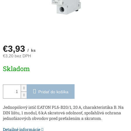
€3,93
/ ks
€3,20 bez DPH
Jednotková
Skladom
cena:
Pridať do košíka
Jednopólový istič EATON PL6‑B20/1, 20 A, charakteristika B. Na
DIN lištu, 1 modul, 6 kA skratová odolnosť, spoľahlivá ochrana
jednofázových obvodov pred preťažením a skratom.
Detailné informácie