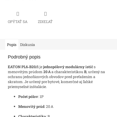
OPÝTAŤ SA
ZDIEĽAŤ
Popis
Diskusia
Podrobný popis
EATON PL6‑B20/1
je
jednopólový modulárny istič
s
menovitým prúdom
20 A
a charakteristikou
B
, určený na
ochranu jednofázových obvodov pred preťažením a
skratom. Je určený pre bytové, komerčné aj ľahké
priemyselné inštalácie.
Počet pólov
: 1P
Menovitý prúd
: 20 A
Charakteristika
: B