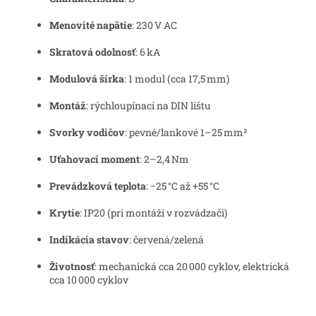
Menovité napätie
: 230 V AC
Skratová odolnosť
: 6 kA
Modulová šírka
: 1 modul (cca 17,5 mm)
Montáž
: rýchloupínací na DIN lištu
Svorky vodičov
: pevné/lankové 1–25 mm²
Uťahovací moment
: 2–2,4 Nm
Prevádzková teplota
: −25 °C až +55 °C
Krytie
: IP20 (pri montáži v rozvádzači)
Indikácia stavov
: červená/zelená
Životnosť
: mechanická cca 20 000 cyklov, elektrická
cca 10 000 cyklov