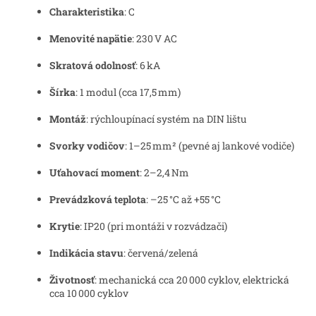
Charakteristika
: C
Menovité napätie
: 230 V AC
Skratová odolnosť
: 6 kA
Šírka
: 1 modul (cca 17,5 mm)
Montáž
: rýchloupínací systém na DIN lištu
Svorky vodičov
: 1–25 mm² (pevné aj lankové vodiče)
Uťahovací moment
: 2–2,4 Nm
Prevádzková teplota
: –25 °C až +55 °C
Krytie
: IP20 (pri montáži v rozvádzači)
Indikácia stavu
: červená/zelená
Životnosť
: mechanická cca 20 000 cyklov, elektrická
cca 10 000 cyklov