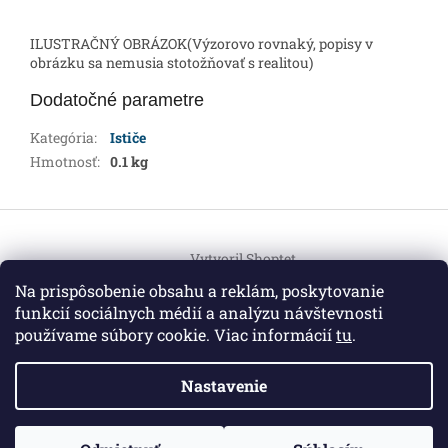
ILUSTRAČNÝ OBRÁZOK(Výzorovo rovnaký, popisy v
obrázku sa nemusia stotožňovať s realitou)
Dodatočné parametre
Kategória
:
Ističe
Hmotnosť
:
0.1 kg
Z
á
Vytvoril Shoptet
p
ä
Na prispôsobenie obsahu a reklám, poskytovanie
t
funkcií sociálnych médií a analýzu návštevnosti
Copyright 2026
HEMI Elektro
. Všetky práva vyhradené.
i
používame súbory cookie. Viac informácií
tu
.
Upraviť nastavenie cookies
e
Nastavenie
Informácie pre vás
ZO ZDRAVOTNÝCH DÔVODOV BUDÚ VAŠE OBJEDNÁVKY