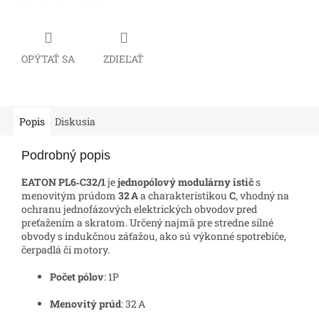
OPÝTAŤ SA
ZDIEĽAŤ
Popis
Diskusia
Podrobný popis
EATON PL6‑C32/1
je
jednopólový modulárny istič
s
menovitým prúdom
32 A
a charakteristikou
C
, vhodný na
ochranu jednofázových elektrických obvodov pred
preťažením a skratom. Určený najmä pre stredne silné
obvody s indukčnou záťažou, ako sú výkonné spotrebiče,
čerpadlá či motory.
Počet pólov
: 1P
Menovitý prúd
: 32 A