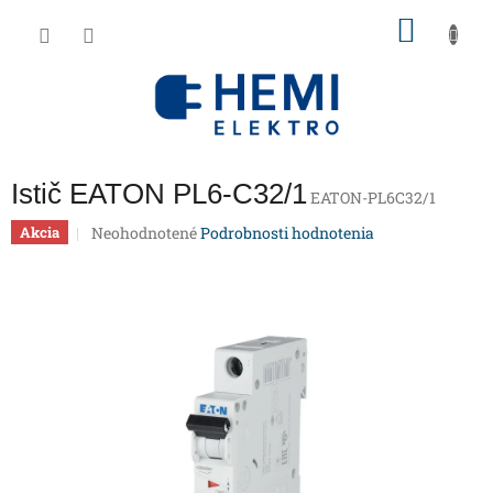
Prejsť
NÁKU
na
obsah
KOŠÍK
Istič EATON PL6-C32/1
EATON-PL6C32/1
Priemerné
Neohodnotené
Podrobnosti hodnotenia
Akcia
hodnotenie
produktu
je
0,0
z
5
hviezdičiek.