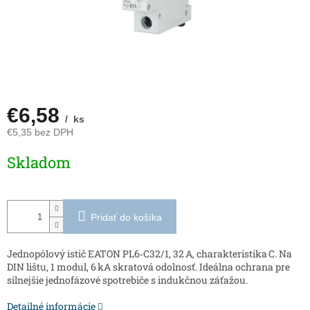
€6,58
/ ks
€5,35 bez DPH
Jednotková
Skladom
cena:
Pridať do košíka
Jednopólový istič EATON PL6‑C32/1, 32 A, charakteristika C. Na
DIN lištu, 1 modul, 6 kA skratová odolnosť. Ideálna ochrana pre
silnejšie jednofázové spotrebiče s indukčnou záťažou.
Detailné informácie