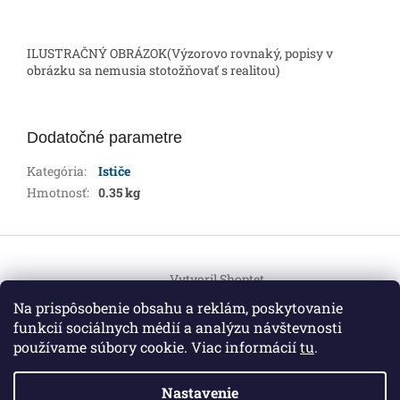
ILUSTRAČNÝ OBRÁZOK(Výzorovo rovnaký, popisy v
obrázku sa nemusia stotožňovať s realitou)
Dodatočné parametre
Kategória
:
Ističe
Hmotnosť
:
0.35 kg
Z
á
Vytvoril Shoptet
p
ä
Na prispôsobenie obsahu a reklám, poskytovanie
t
funkcií sociálnych médií a analýzu návštevnosti
Copyright 2026
HEMI Elektro
. Všetky práva vyhradené.
i
používame súbory cookie. Viac informácií
tu
.
Upraviť nastavenie cookies
e
Nastavenie