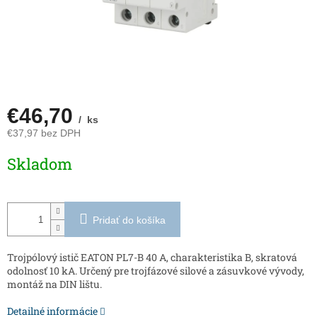
€46,70
/ ks
€37,97 bez DPH
Jednotková
Skladom
cena:
Pridať do košíka
Trojpólový istič EATON PL7-B 40 A, charakteristika B, skratová
odolnosť 10 kA. Určený pre trojfázové silové a zásuvkové vývody,
montáž na DIN lištu.
Detailné informácie