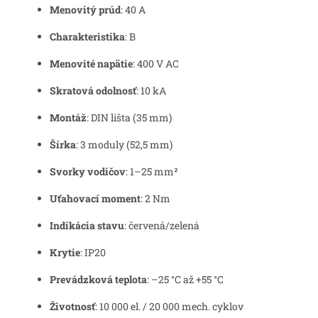
Menovitý prúd
: 40 A
Charakteristika
: B
Menovité napätie
: 400 V AC
Skratová odolnosť
: 10 kA
Montáž
: DIN lišta (35 mm)
Šírka
: 3 moduly (52,5 mm)
Svorky vodičov
: 1–25 mm²
Uťahovací moment
: 2 Nm
Indikácia stavu
: červená/zelená
Krytie
: IP20
Prevádzková teplota
: –25 °C až +55 °C
Životnosť
: 10 000 el. / 20 000 mech. cyklov