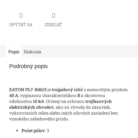
OPÝTAŤ SA
ZDIEĽAŤ
Popis
Diskusia
Podrobný popis
EATON PL7-B40/3
je
trojpólový istič
s menovitým prúdom
40 A
, vypínacou charakteristikou
B
a skratovou
odolnosťou
10 kA
. Určený na ochranu
trojfázových
elektrických obvodov
, ako sú vývody do zásuviek,
vykurovacích telies alebo iných silových zariadení bez
vysokého nábehového prúdu.
Počet pólov
: 3