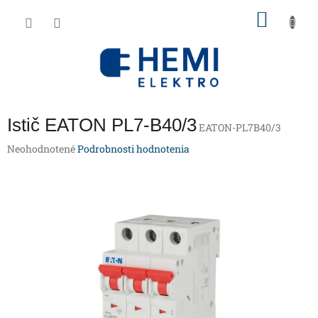
Prejsť
NÁKU
na
obsah
KOŠÍK
Istič EATON PL7-B40/3
EATON-PL7B40/3
Priemerné
Neohodnotené
Podrobnosti hodnotenia
hodnotenie
produktu
je
0,0
z
5
hviezdičiek.