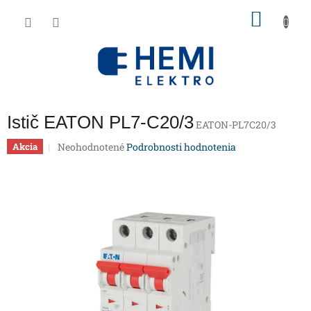
Prejsť
NÁKU
na
obsah
KOŠÍK
Istič EATON PL7-C20/3
EATON-PL7C20/3
Priemerné
Neohodnotené
Podrobnosti hodnotenia
Akcia
hodnotenie
produktu
je
0,0
z
5
hviezdičiek.