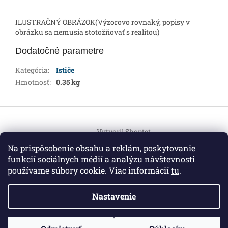
ILUSTRAČNÝ OBRÁZOK(Výzorovo rovnaký, popisy v
obrázku sa nemusia stotožňovať s realitou)
Dodatočné parametre
Kategória
:
Ističe
Hmotnosť
:
0.35 kg
Z
á
Vytvoril Shoptet
p
ä
Na prispôsobenie obsahu a reklám, poskytovanie
t
funkcií sociálnych médií a analýzu návštevnosti
Copyright 2026
HEMI Elektro
. Všetky práva vyhradené.
i
používame súbory cookie. Viac informácií
tu
.
Upraviť nastavenie cookies
e
Nastavenie
Informácie pre vás
ZO ZDRAVOTNÝCH DÔVODOV BUDÚ VAŠE OBJEDNÁVKY