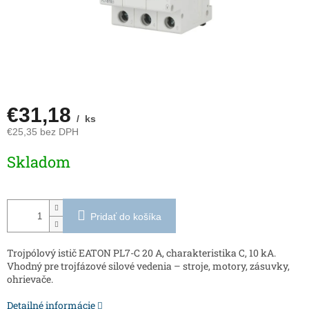
€31,18
/ ks
€25,35 bez DPH
Jednotková
Skladom
cena:
Pridať do košíka
Trojpólový istič EATON PL7-C 20 A, charakteristika C, 10 kA.
Vhodný pre trojfázové silové vedenia – stroje, motory, zásuvky,
ohrievače.
Detailné informácie