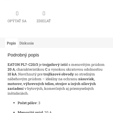
OPÝTAŤ SA
ZDIEĽAŤ
Popis
Diskusia
Podrobný popis
EATON PL7-C20/3
je
trojpólový istič
s menovitým prúdom
20 A
, charakteristikou
C
a vysokou skratovou odolnosťou
10 kA
. Navrhnutý pre
trojfázové obvody
so stredným
nábehovým prúdom – ideálny na ochranu
zásuviek,
motorov, výhrevných telies, strojov a iných silových
zariadení
v bytových, komerčných aj priemyselných
inštaláciách.
Počet pólov
: 3
Menovitý prúd
: 20 A