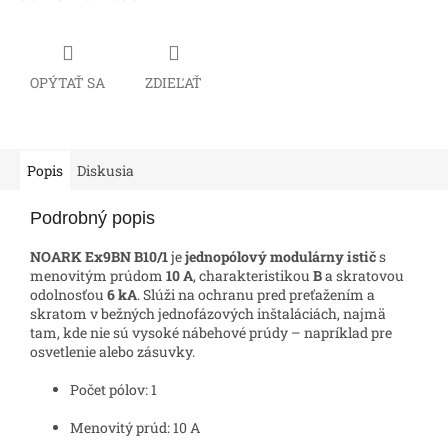
OPÝTAŤ SA
ZDIEĽAŤ
Popis
Diskusia
Podrobný popis
NOARK Ex9BN B10/1
je
jednopólový modulárny istič
s
menovitým prúdom
10 A
, charakteristikou
B
a skratovou
odolnosťou
6 kA
. Slúži na ochranu pred preťažením a
skratom v bežných jednofázových inštaláciách, najmä
tam, kde nie sú vysoké nábehové prúdy – napríklad pre
osvetlenie alebo zásuvky.
Počet pólov: 1
Menovitý prúd: 10 A