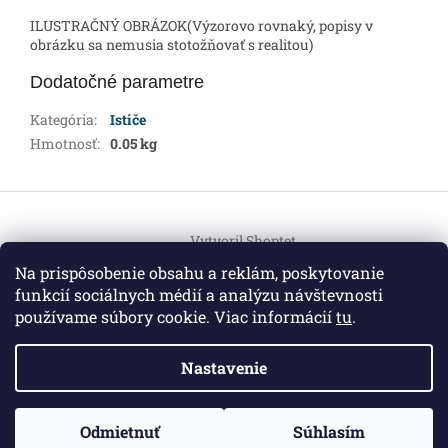
ILUSTRAČNÝ OBRÁZOK(Výzorovo rovnaký, popisy v
obrázku sa nemusia stotožňovať s realitou)
Dodatočné parametre
Kategória
:
Ističe
Hmotnosť
:
0.05 kg
Z
á
Vytvoril Shoptet
p
ä
Na prispôsobenie obsahu a reklám, poskytovanie
t
funkcií sociálnych médií a analýzu návštevnosti
Copyright 2026
HEMI Elektro
. Všetky práva vyhradené.
i
používame súbory cookie. Viac informácií
tu
.
Upraviť nastavenie cookies
e
Nastavenie
Informácie pre vás
ZO ZDRAVOTNÝCH DÔVODOV BUDÚ VAŠE OBJEDNÁVKY
Odmietnuť
Súhlasím
O nás
|
Certifikáty
|
Cenník dopravy
|
Kontakt
|
Obchodné
VYBAVENÉ V PRIEBEHU 14 DNÍ. ĎAKUJEME ZA POCHOPENIE