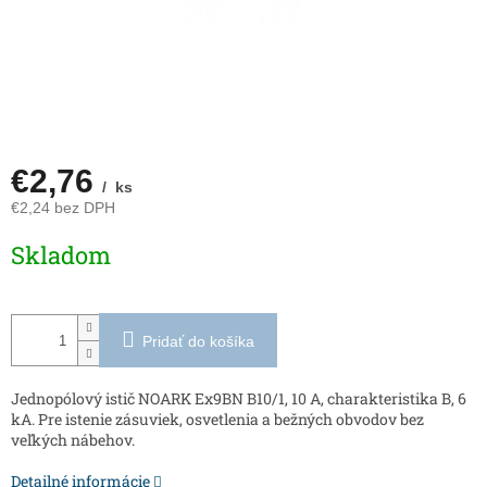
€2,76
/ ks
€2,24 bez DPH
Jednotková
Skladom
cena:
Pridať do košíka
Jednopólový istič NOARK Ex9BN B10/1, 10 A, charakteristika B, 6
kA. Pre istenie zásuviek, osvetlenia a bežných obvodov bez
veľkých nábehov.
Detailné informácie