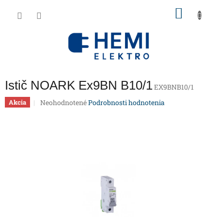
Prejsť
NÁKU
na
obsah
KOŠÍK
Istič NOARK Ex9BN B10/1
EX9BNB10/1
Priemerné
Neohodnotené
Podrobnosti hodnotenia
Akcia
hodnotenie
produktu
je
0,0
z
5
hviezdičiek.