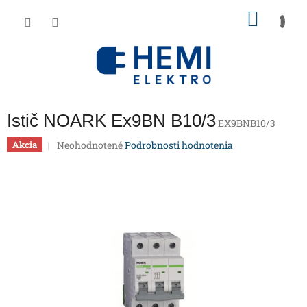
Prejsť
NÁKU
na
obsah
KOŠÍK
Istič NOARK Ex9BN B10/3
EX9BNB10/3
Priemerné
Neohodnotené
Podrobnosti hodnotenia
Akcia
hodnotenie
produktu
je
0,0
z
5
hviezdičiek.