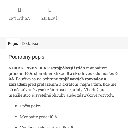
OPÝTAŤ SA
ZDIEĽAŤ
Popis
Diskusia
Podrobný popis
NOARK Ex9BN B10/3
je
trojpólový istič
s menovitým
prúdom
10 A
, charakteristikou
B
a skratovou odolnosťou
6
kA
. Používa sa na ochranu
trojfázových rozvodov a
zariadení
pred preťažením a skratom, najmä tam, kde nie
sú očakávané vysoké štartovacie prúdy. Vhodný pre
menšie stroje, svetelné okruhy alebo zásuvkové rozvody.
Počet pólov: 3
Menovitý prúd: 10 A
Vypínacia charakteristika: B