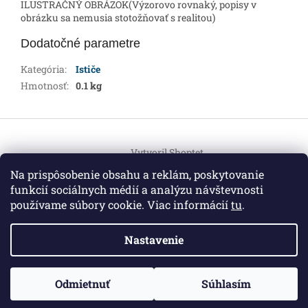
ILUSTRAČNÝ OBRÁZOK(Výzorovo rovnaký, popisy v
obrázku sa nemusia stotožňovať s realitou)
Dodatočné parametre
Kategória
:
Ističe
Hmotnosť
:
0.1 kg
Z
á
Vytvoril Shoptet
p
ä
Na prispôsobenie obsahu a reklám, poskytovanie
t
funkcií sociálnych médií a analýzu návštevnosti
Copyright 2026
HEMI Elektro
. Všetky práva vyhradené.
i
používame súbory cookie. Viac informácií
tu
.
Upraviť nastavenie cookies
e
Nastavenie
Informácie pre vás
ZO ZDRAVOTNÝCH DÔVODOV BUDÚ VAŠE OBJEDNÁVKY
Odmietnuť
Súhlasím
O nás
|
Certifikáty
|
Cenník dopravy
|
Kontakt
|
Obchodné
VYBAVENÉ V PRIEBEHU 14 DNÍ. ĎAKUJEME ZA POCHOPENIE
podmienky
|
GDPR