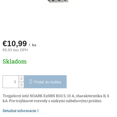
€10,99
/ ks
€8,93 bez DPH
Jednotková
Skladom
cena:
Pridať do košíka
Trojpólový istič NOARK Ex9BN B10/3, 10 A, charakteristika B, 6
kA. Pre trojfázové rozvody s nízkymi nábehovými prúdmi.
Detailné informácie