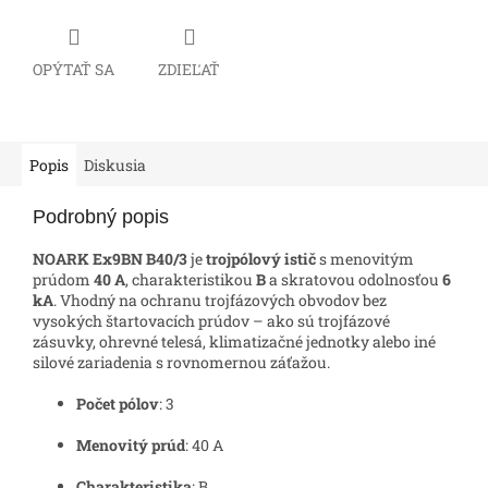
OPÝTAŤ SA
ZDIEĽAŤ
Popis
Diskusia
Podrobný popis
NOARK Ex9BN B40/3
je
trojpólový istič
s menovitým
prúdom
40 A
, charakteristikou
B
a skratovou odolnosťou
6
kA
. Vhodný na ochranu trojfázových obvodov bez
vysokých štartovacích prúdov – ako sú trojfázové
zásuvky, ohrevné telesá, klimatizačné jednotky alebo iné
silové zariadenia s rovnomernou záťažou.
Počet pólov
: 3
Menovitý prúd
: 40 A
Charakteristika
: B