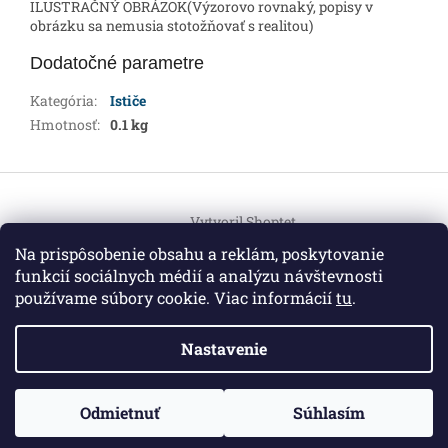
ILUSTRAČNÝ OBRÁZOK(Výzorovo rovnaký, popisy v
obrázku sa nemusia stotožňovať s realitou)
Dodatočné parametre
Kategória
:
Ističe
Hmotnosť
:
0.1 kg
Z
á
Vytvoril Shoptet
p
ä
Na prispôsobenie obsahu a reklám, poskytovanie
t
funkcií sociálnych médií a analýzu návštevnosti
Copyright 2026
HEMI Elektro
. Všetky práva vyhradené.
i
používame súbory cookie. Viac informácií
tu
.
Upraviť nastavenie cookies
e
Nastavenie
Informácie pre vás
ZO ZDRAVOTNÝCH DÔVODOV BUDÚ VAŠE OBJEDNÁVKY
Odmietnuť
Súhlasím
O nás
|
Certifikáty
|
Cenník dopravy
|
Kontakt
|
Obchodné
VYBAVENÉ V PRIEBEHU 14 DNÍ. ĎAKUJEME ZA POCHOPENIE
podmienky
|
GDPR