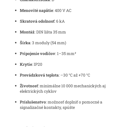
Menovité napätie
: 400 V AC
Skratová odolnosť
: 6 kA
Montáž
: DIN lišta 35 mm
Šírka
: 3 moduly (54 mm)
Pripojenie vodičov
: 1–35 mm²
Krytie
: IP20
Prevádzková teplota
: –30 °C až +70 °C
Životnosť
: minimálne 10 000 mechanických aj
elektrických cyklov
Príslušenstvo
: možnosť doplniť o pomocné a
signalizačné kontakty, spúšte