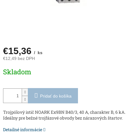
€15,36
/ ks
€12,49 bez DPH
Jednotková
Skladom
cena:
Pridať do košíka
Trojpólový istič NOARK Ex9BN B40/3, 40 A, charakter B, 6 kA.
Ideálny pre bežné trojfázové obvody bez nárazových štartov.
Detailné informácie