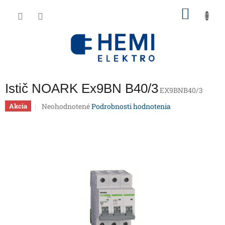
Prejsť
NÁKU
na
obsah
KOŠÍK
Istič NOARK Ex9BN B40/3
EX9BNB40/3
Priemerné
Neohodnotené
Podrobnosti hodnotenia
Akcia
hodnotenie
produktu
je
0,0
z
5
hviezdičiek.