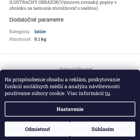
ILUSTRAČNÝ OBRÁZOK(Výzorovo rovnaký, popisy v
obrázku sa nemusia stotožňovať s realitou)
Dodatočné parametre
Kategória
:
Ističe
Hmotnosť
:
0.1 kg
Z
á
Vytvoril Shoptet
p
ä
Na prispôsobenie obsahu a reklám, poskytovanie
t
funkcií sociálnych médií a analýzu návštevnosti
Copyright 2026
HEMI Elektro
. Všetky práva vyhradené.
i
používame súbory cookie. Viac informácií
tu
.
Upraviť nastavenie cookies
e
Nastavenie
Informácie pre vás
ZO ZDRAVOTNÝCH DÔVODOV BUDÚ VAŠE OBJEDNÁVKY
Odmietnuť
Súhlasím
O nás
|
Certifikáty
|
Cenník dopravy
|
Kontakt
|
Obchodné
VYBAVENÉ V PRIEBEHU 14 DNÍ. ĎAKUJEME ZA POCHOPENIE
podmienky
|
GDPR