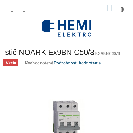
Prejsť
NÁKU
na
obsah
KOŠÍK
Istič NOARK Ex9BN C50/3
EX9BNC50/3
Priemerné
Neohodnotené
Podrobnosti hodnotenia
Akcia
hodnotenie
produktu
je
0,0
z
5
hviezdičiek.