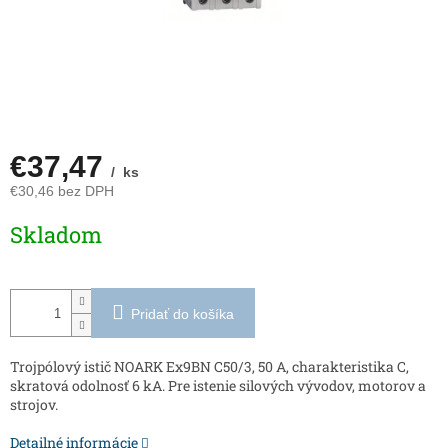
€37,47
/ ks
€30,46 bez DPH
Jednotková
Skladom
cena:
Pridať do košíka
Trojpólový istič NOARK Ex9BN C50/3, 50 A, charakteristika C,
skratová odolnosť 6 kA. Pre istenie silových vývodov, motorov a
strojov.
Detailné informácie