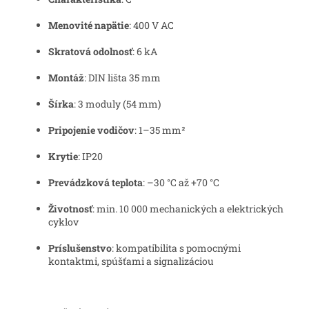
Menovité napätie
: 400 V AC
Skratová odolnosť
: 6 kA
Montáž
: DIN lišta 35 mm
Šírka
: 3 moduly (54 mm)
Pripojenie vodičov
: 1–35 mm²
Krytie
: IP20
Prevádzková teplota
: –30 °C až +70 °C
Životnosť
: min. 10 000 mechanických a elektrických
cyklov
Príslušenstvo
: kompatibilita s pomocnými
kontaktmi, spúšťami a signalizáciou