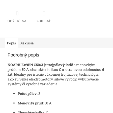
OPÝTAŤ SA
ZDIEĽAŤ
Popis
Diskusia
Podrobný popis
NOARK Ex9BN C50/3
je
trojpólový istič
s menovitým
prúdom
50 A
, charakteristikou
C
a skratovou odolnosťou
6
kA
. Ideálny pre istenie výkonnej trojfázovej technológie,
ako sú veľké elektromotory, silové vývody, vykurovacie
systémy či výrobné zariadenia.
Počet pólov
: 3
Menovitý prúd
: 50 A
Charakteristika
: C