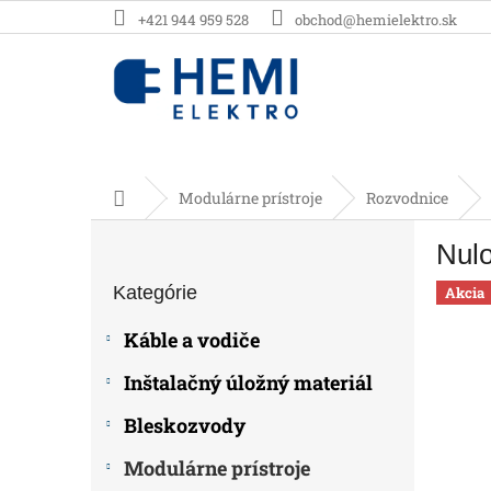
Prejsť
+421 944 959 528
obchod@hemielektro.sk
na
obsah
Domov
Modulárne prístroje
Rozvodnice
B
Nul
o
Preskočiť
č
Kategórie
kategórie
Akcia
n
ý
Káble a vodiče
p
a
Inštalačný úložný materiál
n
e
Bleskozvody
l
Modulárne prístroje