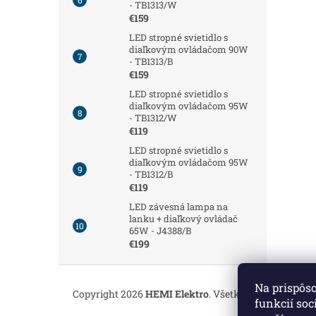
- TB1313/W
€159
LED stropné svietidlo s
diaľkovým ovládačom 90W
- TB1313/B
€159
LED stropné svietidlo s
diaľkovým ovládačom 95W
- TB1312/W
€119
LED stropné svietidlo s
diaľkovým ovládačom 95W
- TB1312/B
€119
LED závesná lampa na
lanku + diaľkový ovládač
65W - J4388/B
€199
Z
á
Na prispôs
Copyright 2026
HEMI Elektro
. Všetky práva vyhrade
p
funkcií soc