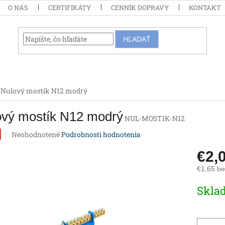
O NÁS
CERTIFIKÁTY
CENNÍK DOPRAVY
KONTAKT
HĽADAŤ
Nulový mostík N12 modrý
ový mostík N12 modrý
NUL-MOSTIK-N12
Priemerné
Neohodnotené
Podrobnosti hodnotenia
hodnotenie
produktu
€2,
je
€1,65 b
0,0
z
Jednotk
Skla
5
cena:
hviezdičiek.