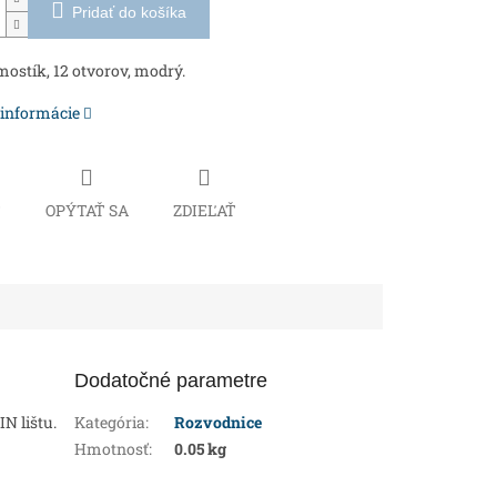
Pridať do košíka
ostík, 12 otvorov, modrý.
 informácie
Č
OPÝTAŤ SA
ZDIEĽAŤ
Dodatočné parametre
N lištu.
Kategória
:
Rozvodnice
Hmotnosť
:
0.05 kg