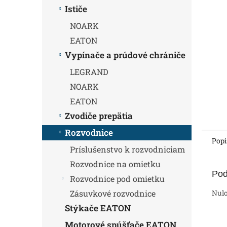
Ističe
NOARK
EATON
Vypínače a prúdové chrániče
LEGRAND
NOARK
EATON
Zvodiče prepätia
Rozvodnice
Popi
Príslušenstvo k rozvodniciam
Rozvodnice na omietku
Pod
Rozvodnice pod omietku
Nulo
Zásuvkové rozvodnice
Stýkače EATON
Motorové spúšťače EATON