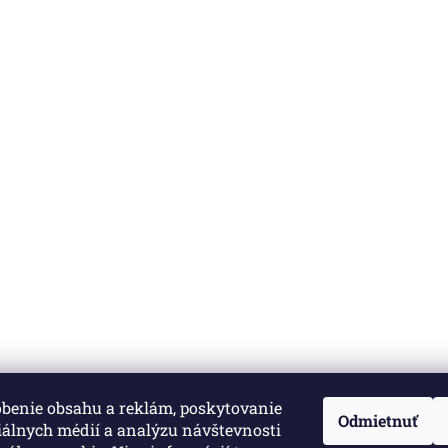
obenie obsahu a reklám, poskytovanie
né.
Upraviť nastavenie cookies
Odmietnuť
iálnych médií a analýzu návštevnosti