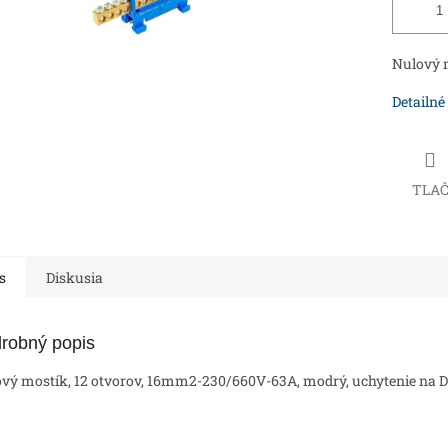
Nulový m
Detailné
TLA
s
Diskusia
robný popis
vý mostík, 12 otvorov, 16mm2-230/660V-63A, modrý, uchytenie na DI