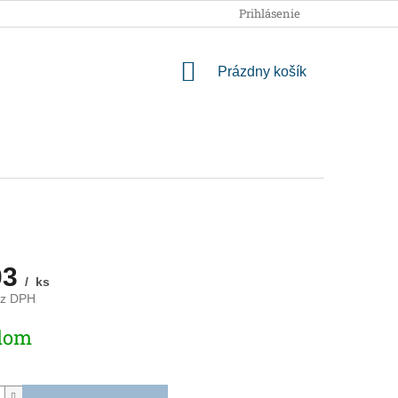
OBCHODNÉ PODMIENKY
PODMIENKY OCHRANY OSOBNÝCH
Prihlásenie
NÁKUPNÝ
Prázdny košík
KOŠÍK
03
/ ks
ez DPH
ová
dom