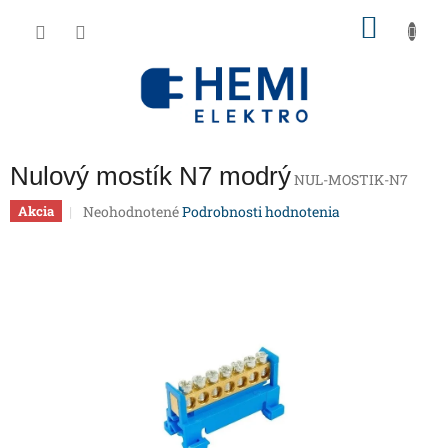
Prejsť
NÁKU
na
obsah
KOŠÍK
Nulový mostík N7 modrý
NUL-MOSTIK-N7
Priemerné
Neohodnotené
Podrobnosti hodnotenia
Akcia
hodnotenie
produktu
je
0,0
z
5
hviezdičiek.