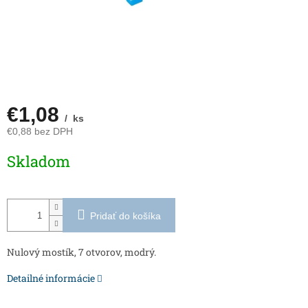
€1,08
/ ks
€0,88 bez DPH
Jednotková
Skladom
cena:
Pridať do košíka
Nulový mostík, 7 otvorov, modrý.
Detailné informácie