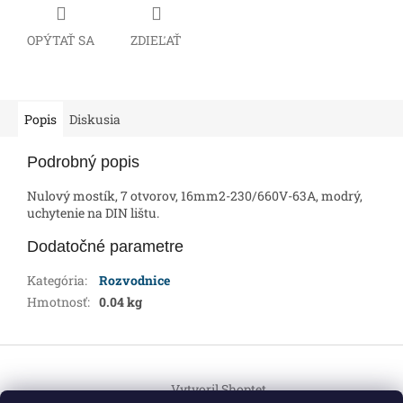
OPÝTAŤ SA
ZDIEĽAŤ
Popis
Diskusia
Podrobný popis
Nulový mostík, 7 otvorov, 16mm2-230/660V-63A, modrý,
uchytenie na DIN lištu.
Dodatočné parametre
Kategória
:
Rozvodnice
Hmotnosť
:
0.04 kg
Z
á
Vytvoril Shoptet
p